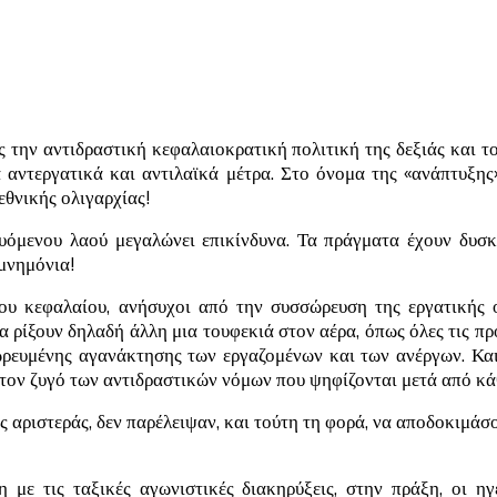
ας την αντιδραστική κεφαλαιοκρατική πολιτική της δεξιάς και 
έα αντεργατικά και αντιλαϊκά μέτρα. Στο όνομα της «ανάπτυξης
εθνικής ολιγαρχίας!
υόμενου λαού μεγαλώνει επικίνδυνα. Τα πράγματα έχουν δυσκο
μνημόνια!
του κεφαλαίου, ανήσυχοι από την συσσώρευση της εργατικής ο
Να ρίξουν δηλαδή άλλη μια τουφεκιά στον αέρα, όπως όλες τις π
ευμένης αγανάκτησης των εργαζομένων και των ανέργων. Και σ
ον ζυγό των αντιδραστικών νόμων που ψηφίζονται μετά από κάθ
ς αριστεράς, δεν παρέλειψαν, και τούτη τη φορά, να αποδοκιμάσ
ση με τις ταξικές αγωνιστικές διακηρύξεις, στην πράξη, οι 