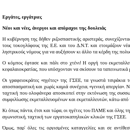
Εργάτες, εργάτριες
Νέοι και νέες, άνεργοι και απόμαχοι της δουλειάς
Η κυβέρνηση της δήθεν ριζοσπαστικής αριστεράς, συνεχίζοντ
τους τοκογλύφους της Ε.Ε. και του Δ.Ν.Τ. και ετοιμάζουν ν
ληστρικούς νόμους για να αυξήσουν κι άλλο τα κέρδη της πολυ
Ο κόμπος έφτασε και πάλι στο χτένι! Η οργή του εκμεταλλε
κεφαλαιοκρατίας, που υπόσχονταν να σκίσουν τα ταπεινωτικά 
Οι γραφειοκράτες «ηγέτες» της ΓΣΕΕ, τα γνωστά τσιράκια 
αποσπασματική και χωρίς καμιά συνέχεια, «γενική απεργία». 
ταχτική που ολοφάνερα αποσκοπεί στην εκτόνωση της συσσωρ
συμφιλίωσης εκμεταλλευομένων και εκμεταλλευτών, κάτω από τ
Κι όπως πάντα, έτσι και τώρα, οι ηγέτες του ΠΑΜΕ και όλης τη
αγωνιστική, ταχτική των εργατοκαπηλικών κλικών της ΓΣΕΕ.
Όμως, παρ’ όλες τις οργισμένες καταγγελίες και σε αντίθε