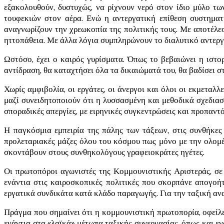
εξακολουθούν, δυστυχώς, να ρίχνουν νερό στον ίδιο μύλο τ
τουφεκιών στον αέρα. Ενώ η αντεργατική επίθεση συστηματ
αναγνωρίζουν την χρεωκοπία της πολιτικής τους. Με αποτέλε
ηττοπάθεια. Με άλλα λόγια συμπληρώνουν το διαλυτικό αντερ
Ωστόσο, έχει ο καιρός γυρίσματα. Όπως το βεβαιώνει η ιστορ
αντίδραση, θα καταχτήσει όλα τα δικαιώματά του, θα βαδίσει σ
Χωρίς αμφιβολία, οι εργάτες, οι άνεργοι και όλοι οι εκμεταλ
μαζί συνειδητοποιούν ότι η λυσσασμένη και μεθοδικά σχεδιασ
σποραδικές απεργίες, με ειρηνικές συγκεντρώσεις και προπαντό
Η παγκόσμια εμπειρία της πάλης των τάξεων, στις συνθήκες 
προλεταριακές μάζες όλου του κόσμου πως μόνο με την ολομ
σκοντάβουν στους συνθηκολόγους γραφειοκράτες ηγέτες.
Οι πρωτοπόροι αγωνιστές της Κομμουνιστικής Αριστεράς, σε
ενάντια στις καιροσκοπικές πολιτικές που σκορπάνε απογο
εργατικά συνδικάτα κατά κλάδο παραγωγής. Για την ταξική αν
Πράγμα που σημαίνει ότι η κομμουνιστική πρωτοπορία, οφείλε
ενάντια στα «λαϊκά» μέτωπα ταξικής συνεργασίας, όπως και ε