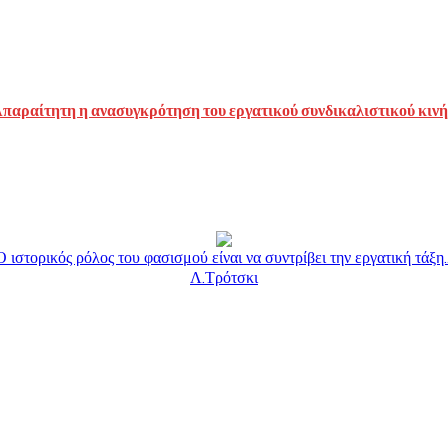
 Απαραίτητη η ανασυγκρότηση του εργατικού συνδικαλιστικού κιν
Ο ιστορικός ρόλος του φασισμού είναι να συντρίβει την εργατική τάξη..
Λ.Τρότσκι