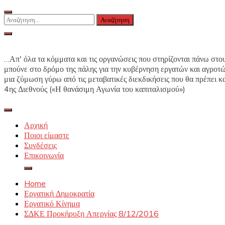
Skip
to
Αναζήτηση
content
για:
…Απ' όλα τα κόμματα και τις οργανώσεις που στηρίζονται πάνω στους
μπούνε στο δρόμο της πάλης για την κυβέρνηση εργατών και αγροτώ
μια ζύμωση γύρω από τις μεταβατικές διεκδικήσεις που θα πρέπει 
4ης Διεθνούς («Η θανάσιμη Αγωνία του καπιταλισμού»)
Αρχική
Ποιοι είμαστε
Συνδέσεις
Επικοινωνία
Home
Εργατική Δημοκρατία
Εργατικό Κίνημα
ΣΔΚΕ Προκήρυξη Απεργίας 8/12/2016