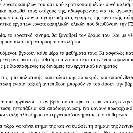
ων εργατοκαπήλων του αστικού κρατικοποιημένου συνδικαλισμ
ικά προωθεί τους στόχους της, αδιαφορώντας για τις αγωνιστ
σμα να σπέρνουν απογοήτευση στις γραμμές της εργατικής τάξη
γατικό έργο των εργατοκαπηλικών κλικών που διευθύνουν την 
ία, το εργατικό κίνημα, θα ξαναβρεί τον δρόμο του. Και με ν
τη σοσιαλιστική ιστορική αποστολή του!
λευόμενοι, βγάζουν κάθε μέρα τα μαθήματά τους. Κι ασφαλώς κατ
μένη αντεργατική επίθεση του ντόπιου και του ξένου κεφαλαίου,
ς με διασπασμένες τις δυνάμεις του εργατικού κινήματος!
της ιμπεριαλιστικής καπιταλιστικής παρακμής και αποσύνθεσης
έτωπη ενιαία ταξική αντεπίθεση μπορούν να τσακίσουν την βάρ
 όποια οργάνωση κι αν βρίσκονται, πρέπει τώρα να συγκεντρ
ήτευση, ηττοπάθεια και αποδιοργάνωση. Να κάνουν πρωταρχικό
ασύνταξη ολόκληρου του εργατικού κινήματος από τα θεμέλια.
ι τώρα να κάνει κτήμα της και να υψώσει τη σημαία της λενιν
νάντια στις σεχταριστικές διασπαστικές πραχτικές. Να πρωτοστα