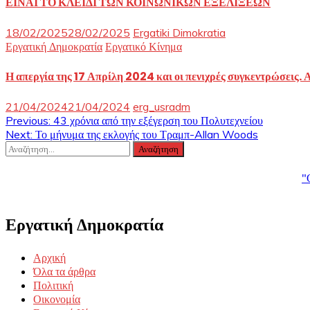
ΕΙΝΑΙ ΤΟ ΚΛΕΙΔΙ ΤΩΝ ΚΟΙΝΩΝΙΚΩΝ ΕΞΕΛΙΞΕΩΝ
18/02/2025
28/02/2025
Ergatiki Dimokratia
Εργατική Δημοκρατία
Εργατικό Κίνημα
Η απεργία της 17 Απρίλη 2024 και οι πενιχρές συγκεντρώσεις.
21/04/2024
21/04/2024
erg_usradm
Πλοήγηση
Previous:
43 χρόνια από την εξέγερση του Πολυτεχνείου
Next:
Το μήνυμα της εκλογής του Τραμπ-Allan Woods
άρθρων
Αναζήτηση
για:
"
Εργατική Δημοκρατία
Αρχική
Όλα τα άρθρα
Πολιτική
Οικονομία