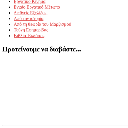
Εργατικό Κίνημα
Ενιαίο Εργατικό Μέτωπο
Διεθνείς Εξελίξεις
Από την ιστορία
Από τη θεωρία του Μαρξισμού
Τεύχη Εφημερίδας
Βιβλία-Εκδόσεις
Προτείνουμε να διαβάστε…