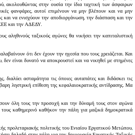
ού, ακολουθώντας στην ουσία την ίδια ταχτική των άσφαιρων
ικές φανφάρες, αυτοί επιμένουν να μην βλέπουν και να μην
ς και να ενισχύουν την αποδιοργάνωση, την διάσπαση και την
ΓΣΕΕ και την ΑΔΕΔΥ.
έους αληθινούς ταξικούς αγώνες θα νικήσει την καπιταλιστική
αλαβαίνουν ότι δεν έχουν την ηγεσία που τους χρειάζεται. Και
 δεν είναι δυνατό να αποκρουστεί και να νικηθεί με στημένες
, διαλύει ασταμάτητα τις όποιες αυταπάτες και διδάσκει τις
βαρη ληστρική επίθεση της κεφαλαιοκρατικής αντίδρασης. Μα
ώσουν όλη τους την προσοχή και την δύναμή τους στον αγώνα
 τους καθημερινό καθήκον την πάλη για μαζικά δημοκρατικά
ικής προλεταριακής πολιτικής του Ενιαίου Εργατικού Μετώπου,
τήσει δηλαδή στην πάλη για την δημιουργία Εργατικής Ταξικής