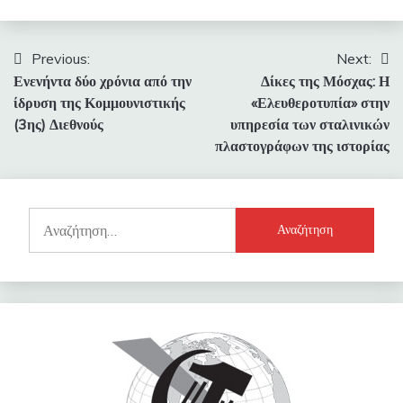
Πλοήγηση
Previous:
Next:
Ενενήντα δύο χρόνια από την
Δίκες της Μόσχας: Η
άρθρων
ίδρυση της Κομμουνιστικής
«Ελευθεροτυπία» στην
(3ης) Διεθνούς
υπηρεσία των σταλινικών
πλαστογράφων της ιστορίας
Αναζήτηση
για: