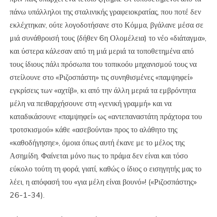
πάνω υπάλληλοι της σταλινικής γραφειοκρατίας, που ποτέ δεν
εκλέχτηκαν, ούτε λογοδοτήσανε στο Κόμμα, βγάλανε μέσα σε
μιά συνάθροισή τους (δήθεν 6η Ολομέλεια) το νέο «διάταγμα»,
και ύστερα κάλεσαν από τη μιά μεριά τα τοποθετημένα από
τους ίδιους πάλι πρόσωπα του τοπικοόυ μηχανισμού τους να
στείλουνε στο «Ριζοσπάστη» τις συνηθισμένες «παμψηφεί»
εγκρίσεις των «αχτίβ», κι από την άλλη μεριά τα εμβρόντητα
μέλη να πειθαρχήσουνε στη «γενική γραμμή» και να
καταδικάσουνε «παμψηφεί» ως «αντεπαναστάτη πράχτορα του
τροτσκισμού» κάθε «ασεβούντα» προς το αλάθητο της
«καθοδήγησηε», όμοια όπως αυτή έκανε με το μέλος της
Ασημίδη. Φαίνεται μόνο πως το πράμα δεν είναι και τόσο
εύκολο τούτη τη φορά, γιατί, καθώς ο ίδιος ο εισηγητής μας το
λέει, η απόφασή του «για μέλη είναι βουνό»! («Ριζοσπάστης»
26-1-34).