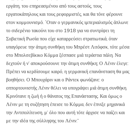
εργάτη, του επηρεασμένου από τους αστούς, τους
εργατοκάπηλους και τους ρεφορμιστές, και θα τόνε φέρουνε
στον κομμουνισμό. ΄Οταν ο γερμανικός ιμπεριαλισμός άπλωνε
το σιδερένιο τακούνι του στο 1918 για να συντρίψει τη
Σοβιετική Ρωσία που είχε καταρρεύσει στρατιωτικά, όταν
υπαγόρευε την άτιμη συνθήκη του Μπρέστ Λιτόφσκ, τότε μέσα
στο Μπολσεβίκικο Κόμμα ξέσπασε μιά τεράστια πάλη. Να
δεχτούν ή ν’ αποκρούσουνε την άτιμη συνθήκη; Ο Λένιν έλεγε:
Πρέπει να κερδίσουμε καιρό, η γερμανική επανάνσταση θα μας
βοηθήσει. Ο Μπουχάριν και ο Ράντεκ φωνάζανε: ο
οππορτουνιστής Λένιν θέλει να υπογράψει μιά άτιμη συνθήκη.
Κρινότανε η ζωή ή ο θάνατος της Επανάστασης. Και όμως ο
Λένιν με τη συζήτηση έπεισε το Κόμμα, δεν έπνιξε μηχανικά
την Αντιπολίτευση, μ’ όλο που αυτή τότε άρχισε να παίζει και
με την ιδέα της σύλληψης του Λένιν.”