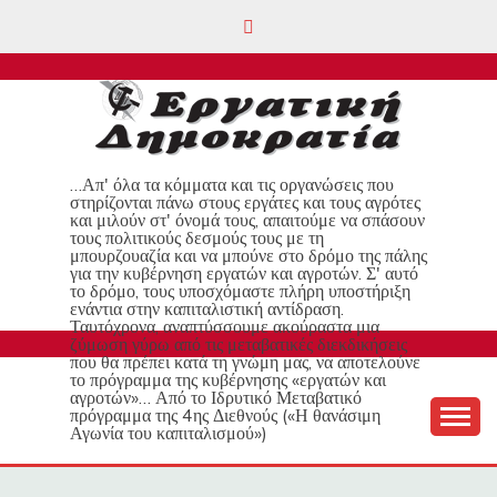
Skip
to
content
…Απ' όλα τα κόμματα και τις οργανώσεις που
στηρίζονται πάνω στους εργάτες και τους αγρότες
και μιλούν στ' όνομά τους, απαιτούμε να σπάσουν
τους πολιτικούς δεσμούς τους με τη
μπουρζουαζία και να μπούνε στο δρόμο της πάλης
για την κυβέρνηση εργατών και αγροτών. Σ' αυτό
το δρόμο, τους υποσχόμαστε πλήρη υποστήριξη
ενάντια στην καπιταλιστική αντίδραση.
Ταυτόχρονα, αναπτύσσουμε ακούραστα μια
ζύμωση γύρω από τις μεταβατικές διεκδικήσεις
που θα πρέπει κατά τη γνώμη μας, να αποτελούνε
το πρόγραμμα της κυβέρνησης «εργατών και
αγροτών»… Από το Ιδρυτικό Μεταβατικό
πρόγραμμα της 4ης Διεθνούς («Η θανάσιμη
Αγωνία του καπιταλισμού»)