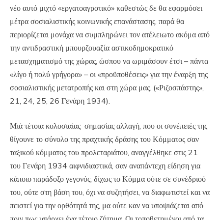
νέο αυτό μιχτό «εργατοαγροτικό» καθεστώς δε θα εφαρμόσει
μέτρα σοσιαλιστικής κοινωνικής επανάστασης, παρά θα
περιορίζεται μονάχα να συμπληρώνει τον ατέλειωτο ακόμα από
την αντιδραστική μπουρζουαζία αστικοδημοκρατικό
μετασχηματισμό της χώρας, ώσπου να ωριμάσουν έτσι – πάντα
«λίγο ή πολύ γρήγορα» – οι «προϋποθέσεις» για την έναρξη της
σοσιαλιστικής μετατροπής και στη χώρα μας. («Ριζοσπάστης»,
21, 24, 25, 26 Γενάρη 1934).
Μιά τέτοια κολοσιαίας σημασίας αλλαγή, που οι συνέπειές της
θίγουνε το σύνολο της πραχτικής δράσης του Κόμματος σαν
ταξικού κόμματος του προλεταριάτου, αναγγέλθηκε στις 21
του Γενάρη 1934 αιφνιδιαστικά, σαν αναπάντεχη είδηση για
κάποιο παράδοξο γεγονός, δίχως το Κόμμα ούτε σε συνέδριοό
του, ούτε στη βάση του, όχι να συζητήσει, να διαφωτιστεί και να
πειστεί για την ορθότητά της, μα ούτε καν να υποψιάζεται από
πριν πως υπάρχει ένα τέτοιο ζήτημα. Οι τοποθετημένοι από τα