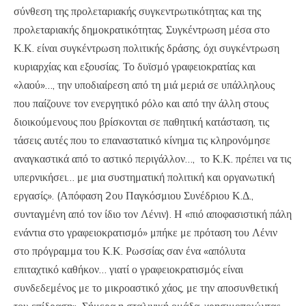
σύνθεση της προλεταριακής συγκεντρωτικότητας και της
προλεταριακής δημοκρατικότητας. Συγκέντρωση μέσα στο
Κ.Κ. είναι συγκέντρωση πολιτικής δράσης, όχι συγκέντρωση
κυριαρχίας και εξουσίας. Το δυϊσμό γραφειοκρατίας και
«λαού»…, την υποδιαίρεση από τη μιά μεριά σε υπάλληλους
που παίζουνε τον ενεργητικό ρόλο και από την άλλη στους
διοικούμενους που βρίσκονται σε παθητική κατάσταση, τις
τάσεις αυτές που το επαναστατικό κίνημα τις κληρονόμησε
αναγκαστικά από το αστικό περιγάλλον…, το Κ.Κ. πρέπει να τις
υπερνικήσει… με μια συστηματική πολιτική και οργανωτική
εργασίς». (Απόφαση 2ου Παγκόσμιου Συνέδριου Κ.Δ.,
συνταγμένη από τον ίδιο τον Λένιν). Η «πιό αποφασιστική πάλη
ενάντια στο γραφειοκρατισμό» μπήκε με πρόταση του Λένιν
στο πρόγραμμα του Κ.Κ. Ρωσσίας σαν ένα «απόλυτα
επιταχτικό καθήκον… γιατί ο γραφειοκρατισμός είναι
συνδεδεμένος με το μικροαστικό χάος, με την αποσυνθετική
του επίδραση». Σήμερα η σταλινική ομάδα, χρησιμοποιώντας