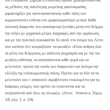
τις μέθοδες της παλιότερης ρωμέικης φαυλοκρατίας,
χαρακτηρίζει για «αντεπαναστατική» κάθε πάλη των
κομμουνιστών ενάντια στο γραφειοκρατισμό γενικά. Κάθε
πολιτική διαφωνία, που αναπόφευγα ξεσπάει μέσα στο Κόμμα,
την πνίγει με μηχανικά μέτρα, διαγραφές από την οργάνωση,
και με την πολιτική συκοφαντία. Κι αυτά, στο όνομα του Λένιν,
που ωστόσο δεν κουραζότανε να φωνάζει: «Είναι ανάγκη όλα
τα μέλη του Κόμματος με απόλυτη ψυχραιμία και με την πιο
μεγάλη ευθύτητα, να καταπιάνονται κάθε φορά και να
μελετούνε: πρώτα την ουσία των διαφωνιών και ύστερα την
εξέλιξη της ενδοκομματικής πάλης. Πρέπει και τα δύο να τα
μελετούνε και ν’ απαιτούνε ακριβέστατα ντοκουμέντα για τις
διάφορες γνώμες, που πρέπει να τυπώνονται και να
συζητιούνται από όλες τις πλευρές». (Λένιν, ΄Απαντα α. Τόμος
18, μέρ. 1, σ. 29).