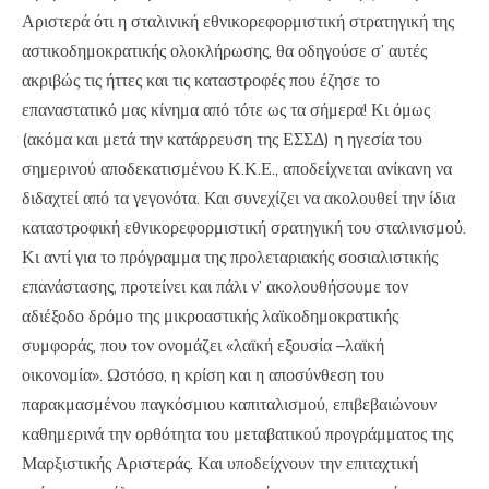
Αριστερά ότι η σταλινική εθνικορεφορμιστική στρατηγική της
αστικοδημοκρατικής ολοκλήρωσης, θα οδηγούσε σ’ αυτές
ακριβώς τις ήττες και τις καταστροφές που έζησε το
επαναστατικό μας κίνημα από τότε ως τα σήμερα! Κι όμως
(ακόμα και μετά την κατάρρευση της ΕΣΣΔ) η ηγεσία του
σημερινού αποδεκατισμένου Κ.Κ.Ε., αποδείχνεται ανίκανη να
διδαχτεί από τα γεγονότα. Και συνεχίζει να ακολουθεί την ίδια
καταστροφική εθνικορεφορμιστική σρατηγική του σταλινισμού.
Κι αντί για το πρόγραμμα της προλεταριακής σοσιαλιστικής
επανάστασης, προτείνει και πάλι ν’ ακολουθήσουμε τον
αδιέξοδο δρόμο της μικροαστικής λαϊκοδημοκρατικής
συμφοράς, που τον ονομάζει «λαϊκή εξουσία –λαϊκή
οικονομία». Ωστόσο, η κρίση και η αποσύνθεση του
παρακμασμένου παγκόσμιου καπιταλισμού, επιβεβαιώνουν
καθημερινά την ορθότητα του μεταβατικού προγράμματος της
Μαρξιστικής Αριστεράς. Και υποδείχνουν την επιταχτική