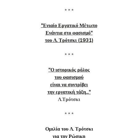
* * *
"Ενιαίο Εργατικό Μέτωπο
Ενάντια στο φασισμό"
του Λ. Τρότσκι (1931)
* * *
"Ο ιστορικός ρόλος
του φασισμού
είναι να συντρίβει
την εργατική τάξη..."
Λ.Τρότσκι
* * *
Ομιλία του Λ. Τρότσκι
για την Ρώσικη