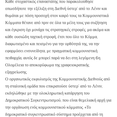
Κάθε στοχαστικός επαναστάτης που παρακολούθησε
οπωσδήποτε την εξέλιξη στη Διεθνή ύστερ’ από το Λένιν και
θυμάται με πόση προσοχή στον καιρό τους τα Κομμουνιστικά
Κόμματα θέτανε από πριν σε όλα τα μέλη τους για συζήτηση
και έγκριση όχι μονάχα τις στρατηγικές στροφές, μα ακόμα και
κάθε ουσιώδη ταχτική στροφή, έτσι που όλο το Κόμμα,
διαφωτισμένο και πεισμένο για την ορθότητά της, να την
εφαρμόσει ενσυνείδητα, με πραγματική κομμουνιστική
πειθαρχία, αυτός δε μπορεί παρά να δει στη λεγόμενη 6η
Ολομέλεια το αποκορύφωμα της γραφειοκρατικής
εξαχρείωσης.
Ο οργανωτικός εκφυλισμός της Κομμουνιστικής Διεθνούς από
τη σταλινική ομάδα που επικρατούσε ύστερ’ από το Λένιν,
εκδηλώθηκε με την ολοκληρωτική κατάργηση του
Δημοκρατικού Συγκεντρωτισμού, που είναι θεμελιακή αρχή για
την οργάνωση ενός κομμουνιστικού κόμματος. «Το
δημοκρατικό συγκεντρωατικό σύστημα προέρχεται από τη