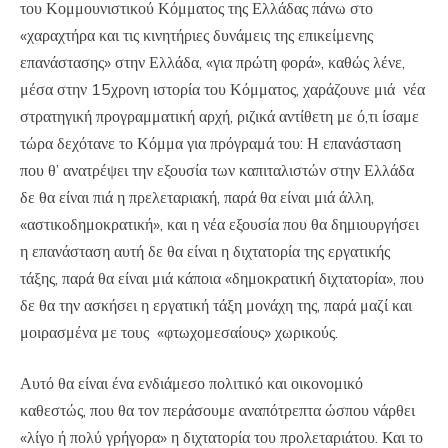
του Κομμουνιστικού Κόμματος της Ελλάδας πάνω στο
«χαραχτήρα και τις κινητήριες δυνάμεις της επικείμενης
επανάστασης» στην Ελλάδα, «για πρώτη φορά», καθώς λένε,
μέσα στην 15χρονη ιστορία του Κόμματος, χαράζουνε μιά νέα
στρατηγική προγραμματική αρχή, ριζικά αντίθετη με ό,τι ίσαμε
τώρα δεχότανε το Κόμμα για πρόγραμά του: Η επανάσταση
που θ’ ανατρέψει την εξουσία των καπιταλιστών στην Ελλάδα
δε θα είναι πιά η πρελεταριακή, παρά θα είναι μιά άλλη,
«αστικοδημοκρατική», και η νέα εξουσία που θα δημιουργήσει
η επανάσταση αυτή δε θα είναι η διχτατορία της εργατικής
τάξης, παρά θα είναι μιά κάποια «δημοκρατική διχτατορία», που
δε θα την ασκήσει η εργατική τάξη μονάχη της, παρά μαζί και
μοιρασμένα με τους «φτωχομεσαίους» χωρικούς.
Αυτό θα είναι ένα ενδιάμεσο πολιτικό και οικονομικό
καθεστώς, που θα τον περάσουμε αναπότρεπτα ώσπου νάρθει
«λίγο ή πολύ γρήγορα» η διχτατορία του προλεταριάτου. Και το