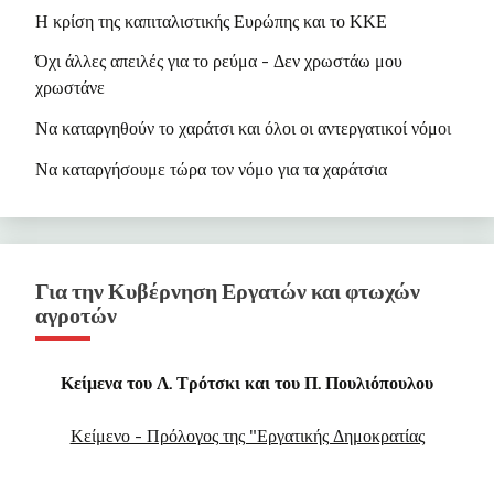
Η κρίση της καπιταλιστικής Ευρώπης και το ΚΚΕ
•
To Blogspot του ΝΚΑ
Όχι άλλες απειλές για το ρεύμα - Δεν χρωστάω μου
χρωστάνε
Να καταργηθούν το χαράτσι και όλοι οι αντεργατικοί νόμο
ι
Να καταργήσουμε τώρα τον νόμο για τα χαράτσια
Για την Κυβέρνηση Εργατών και φτωχών
αγροτών
Κείμενα του Λ. Τρότσκι και του Π. Πουλιόπουλου
Κείμενο - Πρόλογος της "Εργατικής Δημοκρατίας