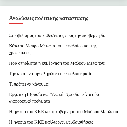
Δεκέμβρης 2005
- Ιστορικά κείμενα
•
Δυστυχώς φαίνεται οτι δεν έχουν
του επαναστατικού Μαρξισμού
πάρει ως τώρα κανένα μάθημα
Αναλύσεις πολιτικής κατάστασης
Ειδική Έκδοση Νο 4 - Νοέμβρης
•
Το ναυπηγείο στο χείλος της
2005
- Οι ρατσιστές σπέρνουν το
καταστροφής
Στροβιλισμός του καθεστώτος προς την ακυβερνησία
μίσος ανάμεσα στους εργάτες και
τους λαούς
•
Προτάσεις της Δανάη Χ. (εκπροσ.
Κάτω το Μαύρο Μέτωπο του κεφαλαίου και της
Ιδρ. Μελ. ΝΚΑ) στο Δ.Σ. 2/4/2012
χρεωκοπίας
Ειδική Έκδοση Νο 3 -
Σεπτέμβρης 2005
- Θέσεις &
•
Η αυτοαποκάλυψη ενός νεόκοπου
Που στηρίζεται η κυβέρνηση του Μαύρου Μετώπου;
προτάσεις για το Ενιαίο Μέτωπο
εργατοπατέρα
Την κρίση να την πληρώσει η κεφαλαιοκρατία
Πάλης
•
Συνέντευξη της Δανάη Χουτζούμη
Τι πρέπει να κάνουμε;
•
Διακήρυξη του ΝΚΑ για το Ενιαίο
Εργατική Εξουσία και "Λαϊκή Εξουσία" είναι δύο
Εργατικό Μέτωπο
διαφορετικά πράγματα
•
Οι Εκλογές στο σωματείο "Η
Η ηγεσία του ΚΚΕ και η κυβέρνηση του Μαύρου Μετώπου
Τρίαινα"
Η ηγεσία του ΚΚΕ καλλιεργεί ψευδαισθήσεις
•
Όλες οι Ανακοινώσεις του ΝΚΑ