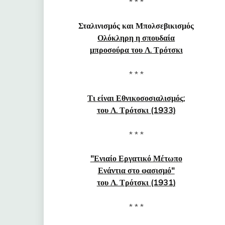
* * *
Σταλινισμός και Μπολσεβικισμός
Ολόκληρη η σπουδαία
μπροσούρα του Λ. Τρότσκι
* * *
Τι είναι Εθνικοσοσιαλισμός;
του Λ. Τρότσκι (1933)
* * *
"Ενιαίο Εργατικό Μέτωπο
Ενάντια στο φασισμό"
του Λ. Τρότσκι (1931)
* * *