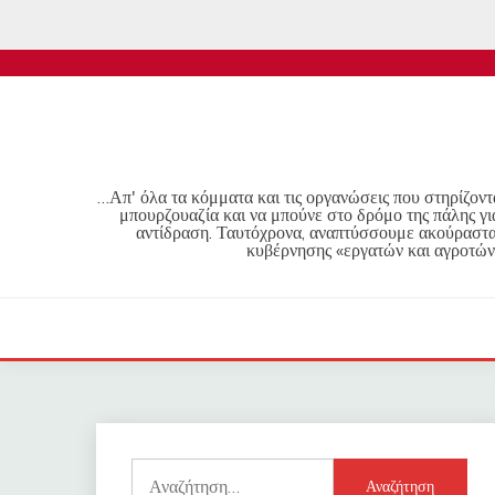
Skip
to
content
…Απ' όλα τα κόμματα και τις οργανώσεις που στηρίζοντα
μπουρζουαζία και να μπούνε στο δρόμο της πάλης γι
αντίδραση. Ταυτόχρονα, αναπτύσσουμε ακούραστα 
κυβέρνησης «εργατών και αγροτών
Αναζήτηση