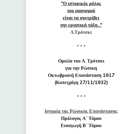
"Ο ιστορικός ρόλος
του φασισμού
είναι να συντρίβει
την εργατική τάξη..."
Λ.Τρότσκι
* * *
Ομιλία του Λ. Τρότσκι
για την Ρώσικη
Οκτωβριανή Επανάσταση 1917
(Κοπεγχάγη 27/11/1932)
* * *
Ιστορία της Ρώσικης Επανάστασης
Πρόλογος Α΄ Τόμου
Εισαγωγή Β΄ Τόμου