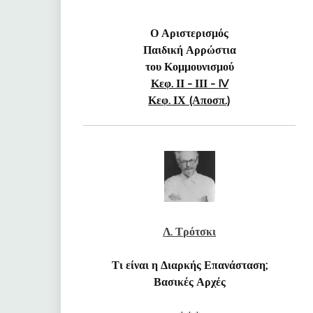
Ο Αριστερισμός
Παιδική Αρρώστια
του Κομμουνισμού
Κεφ. ΙΙ - ΙΙΙ - IV
Κεφ. ΙΧ (Αποσπ.)
Λ. Τρότσκι
Τι είναι η Διαρκής Επανάσταση;
Βασικές Αρχές