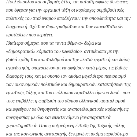
Πουλιόπουλου και οι βαριές ήττες και καταστροφικές συνέπειες
που έφεραν για την εργατική τάξη οι κυρίαρχες συμβιβαστικές
πολιτικές του σταλινισμού αποδείχνουν την σπουδαιότητα και την
διαχρονική ισχύ των συμπερασμάτων και των επαναστατικών
προτάσεων που περιέχει.
Ιδιαίτερα σήμερα, που τα «αντιτιθέμενα» δεξιά και
«δημοκρατικά» κόμματα του κεφαλαίου, αντιμέτωπα με την
βαθιά κρίση του καπιταλισμού και την πλατιά εργατική και λαϊκή
αγανάκτηση, υποχρεώνονται να αφήσουν κατά μέρος τις βαθιές
διαφορές τους και με σκοπό τον ακόμα μεγαλύτερο περιορισμό
των οικονομικών πολιτικών και δημοκρατικών κατακτήσεων της
εργατικής τάξης και του υπόλοιπου εκμεταλλευόμενου λαού -που
τους επιβάλλει η επιβίωση του σάπιου ελληνικού καπιταλισμού-
καταφεύγουν σε θνησιγενείς και αναποτελεσματικές κυβερνήσεις
συνεργασίας με όλο και επεκτεινόμενα βοναπαρτιστικά
χαρακτηριστικά. Που η αυξανόμενη ένταση της ταξικής πάλης
και της κοινωνικής αναταραχής ξεγυμνώνει ακόμα περισσότερο