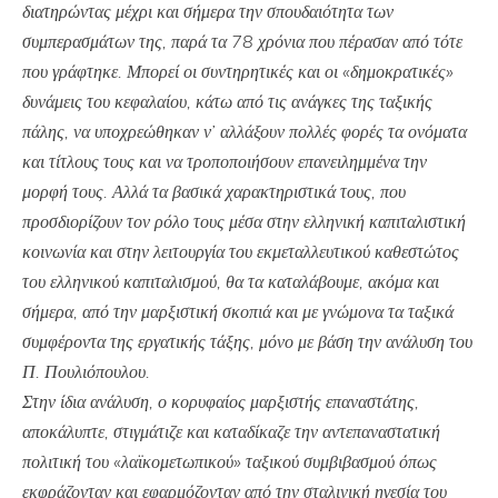
διατηρώντας μέχρι και σήμερα την σπουδαιότητα των
συμπερασμάτων της, παρά τα 78 χρόνια που πέρασαν από τότε
που γράφτηκε. Μπορεί οι συντηρητικές και οι «δημοκρατικές»
δυνάμεις του κεφαλαίου, κάτω από τις ανάγκες της ταξικής
πάλης, να υποχρεώθηκαν ν’ αλλάξουν πολλές φορές τα ονόματα
και τίτλους τους και να τροποποιήσουν επανειλημμένα την
μορφή τους. Αλλά τα βασικά χαρακτηριστικά τους, που
προσδιορίζουν τον ρόλο τους μέσα στην ελληνική καπιταλιστική
κοινωνία και στην λειτουργία του εκμεταλλευτικού καθεστώτος
του ελληνικού καπιταλισμού, θα τα καταλάβουμε, ακόμα και
σήμερα, από την μαρξιστική σκοπιά και με γνώμονα τα ταξικά
συμφέροντα της εργατικής τάξης, μόνο με βάση την ανάλυση του
Π. Πουλιόπουλου.
Στην ίδια ανάλυση, ο κορυφαίος μαρξιστής επαναστάτης,
αποκάλυπτε, στιγμάτιζε και καταδίκαζε την αντεπαναστατική
πολιτική του «λαϊκομετωπικού» ταξικού συμβιβασμού όπως
εκφράζονταν και εφαρμόζονταν από την σταλινική ηγεσία του