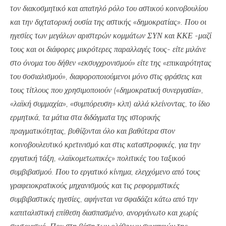
τον διακοσμητικό και απατηλό ρόλο του αστικού κοινοβουλίου
και την διχτατορική ουσία της αστικής «δημοκρατίας». Που οι
ηγεσίες των μεγάλων αριστερών κομμάτων ΣΥΝ και ΚΚΕ -μαζί
τους και οι διάφορες μικρότερες παραλλαγές τους- είτε μιλάνε
στο όνομα του δήθεν «εκσυγχρονισμού» είτε της «επικαιρότητας
του σοσιαλισμού», διαφοροποιούμενοι μόνο στις φράσεις και
τους τίτλους που χρησιμοποιούν («δημοκρατική συνεργασία»,
«λαϊκή συμμαχία», «συμπόρευση» κλπ) αλλά κλείνοντας, το ίδιο
ερμητικά, τα μάτια στα διδάγματα της ιστορικής
πραγματικότητας, βυθίζονται όλο και βαθύτερα στον
κοινοβουλευτικό κρετινισμό και στις καταστροφικές, για την
εργατική τάξη, «λαϊκομετωπικές» πολιτικές του ταξικού
συμβιβασμού. Που το εργατικό κίνημα, ελεγχόμενο από τους
γραφειοκρατικούς μηχανισμούς και τις ρεφορμιστικές
συμβιβαστικές ηγεσίες, αφήνεται να σφαδάζει κάτω από την
καπιταλιστική επίθεση διασπασμένο, ανοργάνωτο και χωρίς