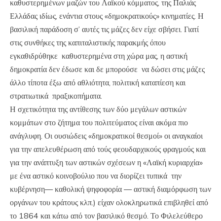
καθυστερημένων μαζών του Λαϊκού κόμματος, της Παλιάς
Ελλάδας ιδίως, ενάντια στους «δημοκρατικούς» κινηματίες. Η
βασιλική παράδοση σ’ αυτές τις μάζες δεν είχε σβήσει. Γιατί
στις συνθήκες της καπιταλιστικής παρακμής όπου
εγκαθιδρύθηκε καθυστερημένα στη χώρα μας, η αστική
δημοκρατία δεν έδωσε και δε μπορούσε να δώσει στις μάζες
άλλο τίποτα έξω από αθλιότητα, πολιτική καταπίεση και
στρατιωτικά πραξικοπήματα.
Η σχετικότητα της αντίθεσης των δύο μεγάλων αστικών
κομμάτων στο ζήτημα του πολιτεύματος είναι ακόμα πιο
ανάγλυφη. Οι ουσιώδεις «δημοκρατικοί θεσμοί» οι αναγκαίοι
για την απελευθέρωση από τούς φεουδαρχικούς φραγμούς και
για την ανάπτυξη των αστικών σχέσεων η «Λαϊκή κυριαρχία»
με ένα αστικό κοινοβούλιο που να διορίζει τυπικά την
κυβέρνηση— καθολική ψηφοφορία — αστική διαμόρφωση των
οργάνων του κράτους κλπ.) είχαν ολοκληρωτικά επιβληθεί από
το 1864 και κάτω από τον βασιλικό θεσμό. Το Φιλελεύθερο