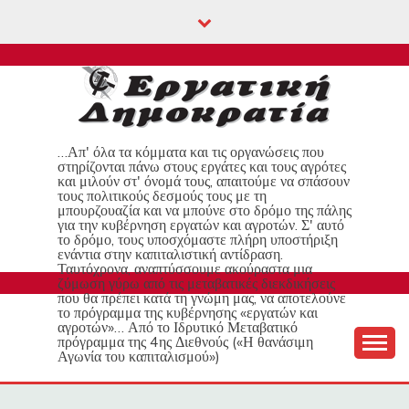
Skip
to
content
…Απ' όλα τα κόμματα και τις οργανώσεις που
στηρίζονται πάνω στους εργάτες και τους αγρότες
και μιλούν στ' όνομά τους, απαιτούμε να σπάσουν
τους πολιτικούς δεσμούς τους με τη
μπουρζουαζία και να μπούνε στο δρόμο της πάλης
για την κυβέρνηση εργατών και αγροτών. Σ' αυτό
το δρόμο, τους υποσχόμαστε πλήρη υποστήριξη
ενάντια στην καπιταλιστική αντίδραση.
Ταυτόχρονα, αναπτύσσουμε ακούραστα μια
ζύμωση γύρω από τις μεταβατικές διεκδικήσεις
που θα πρέπει κατά τη γνώμη μας, να αποτελούνε
το πρόγραμμα της κυβέρνησης «εργατών και
αγροτών»… Από το Ιδρυτικό Μεταβατικό
πρόγραμμα της 4ης Διεθνούς («Η θανάσιμη
Αγωνία του καπιταλισμού»)