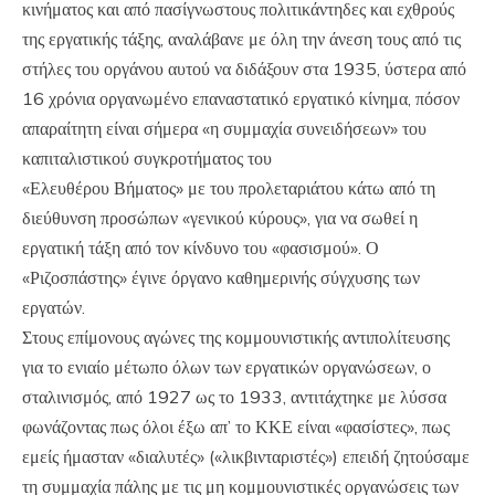
κινήματος και από πασίγνωστους πολιτικάντηδες και εχθρούς
της εργατικής τάξης, αναλάβανε με όλη την άνεση τους από τις
στήλες του οργάνου αυτού να διδάξουν στα 1935, ύστερα από
16 χρόνια οργανωμένο επαναστατικό εργατικό κίνημα, πόσον
απαραίτητη είναι σήμερα «η συμμαχία συνειδήσεων» του
καπιταλιστικού συγκροτήματος του
«Ελευθέρου Βήματος» με του προλεταριάτου κάτω από τη
διεύθυνση προσώπων «γενικού κύρους», για να σωθεί η
εργατική τάξη από τον κίνδυνο του «φασισμού». Ο
«Ριζοσπάστης» έγινε όργανο καθημερινής σύγχυσης των
εργατών.
Στους επίμονους αγώνες της κομμουνιστικής αντιπολίτευσης
για το ενιαίο μέτωπο όλων των εργατικών οργανώσεων, ο
σταλινισμός, από 1927 ως το 1933, αντιτάχτηκε με λύσσα
φωνάζοντας πως όλοι έξω απ’ το ΚΚΕ είναι «φασίστες», πως
εμείς ήμασταν «διαλυτές» («λικβινταριστές») επειδή ζητούσαμε
τη συμμαχία πάλης με τις μη κομμουνιστικές οργανώσεις των