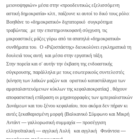
μειονοψηφιών» μέσα στην «προοδευτικώς εξελισσόμενη
αστική δημοκρατία» κλπ., παίζουνε κι αυτοί το δικό τους ρόλο:
Βοηθάνε το «δημοκρατικό» διχτατορικό συγκρότημα
τραβώντας ,με την επιστημονικοφανή σύγχυση, τις
μικροαστικές μάζες γύρω από τα απατηλά «δημοκρατικά»
συνθήματα του. Ο «Ριζοσπάστης» διευκολύνει εγκληματικά τη
δουλειά τους αυτή και μέσα στην εργατική τάξη.
Στην πορεία και σ’ αυτήν την έκβαση της ενδοαστικής
σύγκρουσης, παράλληλα με τους εσωτερικούς συντελεστές
(κίνηση των λαϊκών μαζών και οριστικό καταστάλαγμα των
αμφιταλαντευόμενων κύκλων της κεφαλαιοκρατίας) , θάχουν
αποφασιστική επίδραση οι μηχανορραφίες των ιμπεριαλιστικών
Δυνάμεων και του ξένου κεφαλαίου, που ακόμα δεν πήραν κι
αυτές ξεκαθαρισμένη μορφή (Βαλκανικό Σύμφωνο και Μικρή
Αντάντ — γαλλορωσική συμμαχία — προσέγγιση
ελληνοϊταλική — αγγλική Αυλή και αγγλική Φινάντσα —