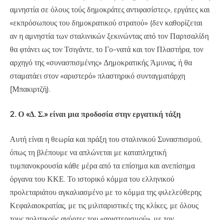
αμνηστία σε όλους τούς δημοκράτες αντιφασίστες», εργάτες και
«εκπρόσωπους του δημοκρατικού στρατού» (δεν καθορίζεται
αν η αμνηστία των σταλινικών ξεκινώντας από τον Παρτσαλίδη
θα φτάνει ως τον Τσιγάντε, το Γο-νατά και τον Πλαστήρα, τον
αρχηγό της «συνασπισμένης» Δημοκρατικής Άμυνας, ή θα
σταματάει στον «αριστερό» πλαστηρικό συνταγματάρχη
[Μπακιρτζή).
2. Ο «Δ. Σ.» είναι μια προδοσία στην εργατική τάξη
Αυτή είναι η θεωρία και πράξη του σταλινικού Συνασπισμού,
όπως τη βλέπουμε να απλώνεται με καταπληχτική
τυμπανοκρουσία κάθε μέρα από τα επίσημα και ανεπίσημα
όργανα του ΚΚΕ. Το ιστορικό κόμμα του ελληνικού
προλεταριάτου αγκαλιασμένο με το κόμμα της φιλελεύθερης
Κεφαλαιοκρατίας, με τις μιλιταριστικές της κλίκες, με όλους
τους πολιτικούς αγύρτες του «αριστερισμού», με τον