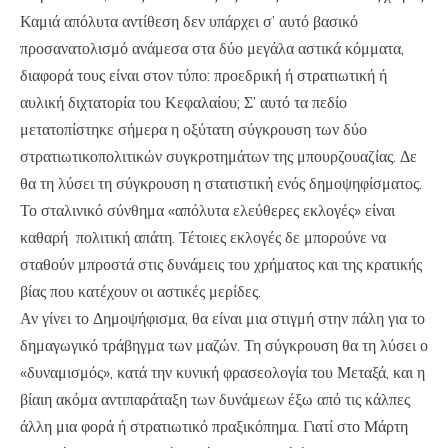
Καμιά απόλυτα αντίθεση δεν υπάρχει σ’ αυτό βασικό
προσανατολισμό ανάμεσα στα δύο μεγάλα αστικά κόμματα,
διαφορά τους είναι στον τύπο: προεδρική ή στρατιωτική ή
αυλική διχτατορία του Κεφαλαίου; Σ’ αυτό τα πεδίο
μετατοπίστηκε σήμερα η οξύτατη σύγκρουση των δύο
στρατιωτικοπολιτικών συγκροτημάτων της μπουρζουαζίας. Δε
θα τη λύσει τη σύγκρουση η στατιστική ενός δημοψηφίσματος.
Το σταλινικό σύνθημα «απόλυτα ελεύθερες εκλογές» είναι
καθαρή πολιτική απάτη. Τέτοιες εκλογές δε μπορούνε να
σταθούν μπροστά στις δυνάμεις του χρήματος και της κρατικής
βίας που κατέχουν οι αστικές μερίδες.
Αν γίνει το Δημοψήφισμα, θα είναι μια στιγμή στην πάλη για το
δημαγωγικό τράβηγμα των μαζών. Τη σύγκρουση θα τη λύσει ο
«δυναμισμός», κατά την κυνική φρασεολογία του Μεταξά, και η
βίαιη ακόμα αντιπαράταξη των δυνάμεων έξω από τις κάλπες
άλλη μια φορά ή στρατιωτικό πραξικόπημα. Γιατί στο Μάρτη