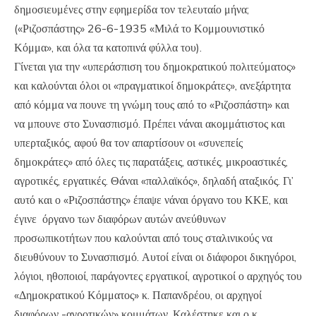
δημοσιευμένες στην εφημερίδα τον τελευταίο μήνα;
(«Ριζοσπάστης» 26-6-1935 «Μιλά το Κομμουνιστικό
Κόμμα», και όλα τα κατοπινά φύλλα του).
Γίνεται για την «υπεράσπιση του δημοκρατικού πολιτεύματος»
και καλούνται όλοι οι «πραγματικοί δημοκράτες», ανεξάρτητα
από κόμμα να πουνε τη γνώμη τους από το «Ριζοσπάστη» και
να μπουνε στο Συνασπισμό. Πρέπει νάναι ακομμάτιστος και
υπερταξικός, αφού θα τον απαρτίσουν οι «συνεπείς
δημοκράτες» από όλες τις παρατάξεις, αστικές, μικροαστικές,
αγροτικές, εργατικές. Θάναι «παλλαϊκός», δηλαδή αταξικός. Γι’
αυτό και ο «Ριζοσπάστης» έπαψε νάναι όργανο του ΚΚΕ, και
έγινε όργανο των διαφόρων αυτών ανεύθυνων
προσωπικοτήτων που καλούνται από τους σταλινικούς να
διευθύνουν το Συνασπισμό. Αυτοί είναι οι διάφοροι δικηγόροι,
λόγιοι, ηθοποιοί, παράγοντες εργατικοί, αγροτικοί ο αρχηγός του
«Δημοκρατικού Κόμματος» κ. Παπανδρέου, οι αρχηγοί
διαφόρων -αγροτικών» κομμάτων. Καλέστηκε και ο κ.