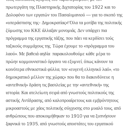
πρωτεργάτη της Πλαστηρικής Διχτατορίας του 1922 και το
Δολοφόνο των εργατών του Πασαλιμανιού — για το σκοπό της
«υπεράσπισης της- Δημοκρατίας»! Όλα τα μοτίβα της πολιτικής
ζύμωσης του ΚΚΕ άλλαξαν μονομιάς. Δεν υπάρχει πια
πρόγραμμα της εργατικής τάξης, που πάει να κερδίσει τούς
ταξικούς συμμάχους της. Τώρα έχουμε το «πρόγραμμα του
λαού». Με βαθειά αηδία παρακολουθούμε κάθε μέρα το
πρώην κομμουνιστικό όργανο να εξυμνεί, όπως κάνουν τα
κοινότερα εθνικιστικά φύλλα, τον «ευγενή ελληνικό λαό», «το
δημοκρατικό μέλλον της χώρας» που θα το διακινδύνευε η
«αντεθνική» δράση τις βασιλείας με την «αντεθνική» της
ιστορία. Και ατελείωτη σειρά από γνωστούς πολιτικούς της
αστικής Αντίδρασης, από καλοπροαίρετους και εμβρόντητους
μικροαστούς με χάος πολιτικής σύγχυσης στο μυαλό τους, από
ανθρώπους που αποκοιμήθηκαν το 1910 για να ξυπνήσουν
ξαφνικά το 1935, από γνωστούς αποστάτες του εργατικού