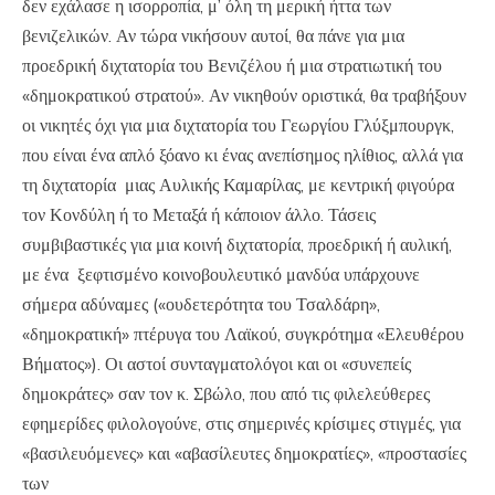
δεν εχάλασε η ισορροπία, μ’ όλη τη μερική ήττα των
βενιζελικών. Αν τώρα νικήσουν αυτοί, θα πάνε για μια
προεδρική διχτατορία του Βενιζέλου ή μια στρατιωτική του
«δημοκρατικού στρατού». Αν νικηθούν οριστικά, θα τραβήξουν
οι νικητές όχι για μια διχτατορία του Γεωργίου Γλύξμπουργκ,
που είναι ένα απλό ξόανο κι ένας ανεπίσημος ηλίθιος, αλλά για
τη διχτατορία μιας Αυλικής Καμαρίλας, με κεντρική φιγούρα
τον Κονδύλη ή το Μεταξά ή κάποιον άλλο. Τάσεις
συμβιβαστικές για μια κοινή διχτατορία, προεδρική ή αυλική,
με ένα ξεφτισμένο κοινοβουλευτικό μανδύα υπάρχουνε
σήμερα αδύναμες («ουδετερότητα του Τσαλδάρη»,
«δημοκρατική» πτέρυγα του Λαϊκού, συγκρότημα «Ελευθέρου
Βήματος»). Οι αστοί συνταγματολόγοι και οι «συνεπείς
δημοκράτες» σαν τον κ. Σβώλο, που από τις φιλελεύθερες
εφημερίδες φιλολογούνε, στις σημερινές κρίσιμες στιγμές, για
«βασιλευόμενες» και «αβασίλευτες δημοκρατίες», «προστασίες
των