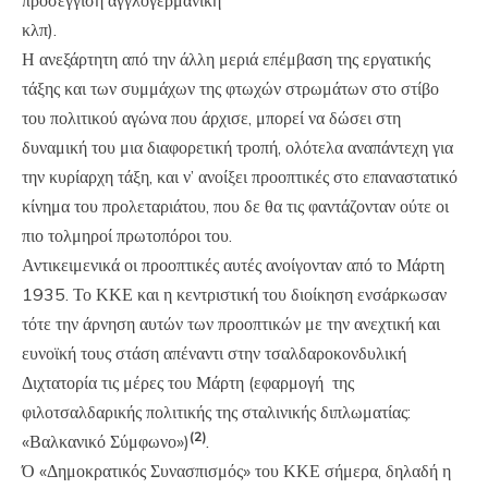
προσέγγιση αγγλογερμανική
κλπ).
Η ανεξάρτητη από την άλλη μεριά επέμβαση της εργατικής
τάξης και των συμμάχων της φτωχών στρωμάτων στο στίβο
του πολιτικού αγώνα που άρχισε, μπορεί να δώσει στη
δυναμική του μια διαφορετική τροπή, ολότελα αναπάντεχη για
την κυρίαρχη τάξη, και ν’ ανοίξει προοπτικές στο επαναστατικό
κίνημα του προλεταριάτου, που δε θα τις φαντάζονταν ούτε οι
πιο τολμηροί πρωτοπόροι του.
Αντικειμενικά οι προοπτικές αυτές ανοίγονταν από το Μάρτη
1935. Το ΚΚΕ και η κεντριστική του διοίκηση ενσάρκωσαν
τότε την άρνηση αυτών των προοπτικών με την ανεχτική και
ευνοϊκή τους στάση απέναντι στην τσαλδαροκονδυλική
Διχτατορία τις μέρες του Μάρτη (εφαρμογή της
φιλοτσαλδαρικής πολιτικής της σταλινικής διπλωματίας:
(2)
«Βαλκανικό Σύμφωνο»)
.
Ό «Δημοκρατικός Συνασπισμός» του ΚΚΕ σήμερα, δηλαδή η