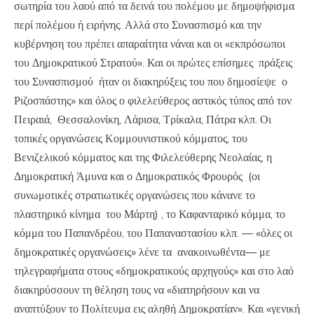
σωτηρία του λαού από τα δεινά του πολέμου με δημοψήφισμα
περί πολέμου ή ειρήνης. Αλλά στο Συνασπισμό και την
κυβέρνηση του πρέπει απαραίτητα νάναι και οι «εκπρόσωποι
του Δημοκρατικού Στρατού». Και οι πρώτες επίσημες πράξεις
του Συνασπισμού ήταν οι διακηρύξεις του που δημοσίεψε ο
Ριζοσπάστης» και όλος ο φιλελεύθερος αστικός τύπος από τον
Πειραιά, Θεσσαλονίκη, Λάρισα, Τρίκαλα, Πάτρα κλπ. Οι
τοπικές οργανώσεις Κομμουνιστικού κόμματος, του
Βενιζελικού κόμματος και της Φιλελεύθερης Νεολαίας, η
Δημοκρατική Άμυνα και ο Δημοκρατικός Φρουρός (οι
συνωμοτικές στρατιωτικές οργανώσεις που κάνανε το
πλαστηρικό κίνημα του Μάρτη) , το Καφανταρικό κόμμα, το
κόμμα του Παπανδρέου, του Παπαναστασίου κλπ. — «όλες οι
δημοκρατικές οργανώσεις» λένε τα ανακοινωθέντα— με
τηλεγραφήματα στους «δημοκρατικούς αρχηγούς» και στο λαό
διακηρύσσουν τη θέληση τους να «διατηρήσουν και να
αναπτύξουν το Πολίτευμα εις αληθή Δημοκρατίαν». Και «γενική