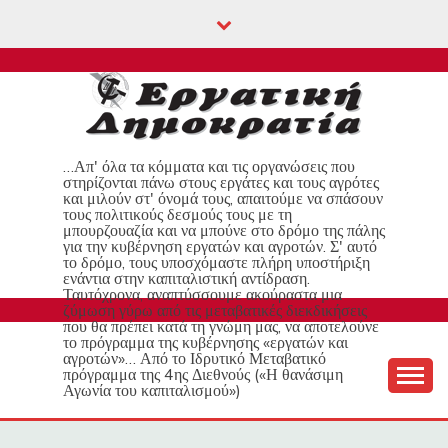
Skip
to
content
…Απ' όλα τα κόμματα και τις οργανώσεις που
στηρίζονται πάνω στους εργάτες και τους αγρότες
και μιλούν στ' όνομά τους, απαιτούμε να σπάσουν
τους πολιτικούς δεσμούς τους με τη
μπουρζουαζία και να μπούνε στο δρόμο της πάλης
για την κυβέρνηση εργατών και αγροτών. Σ' αυτό
το δρόμο, τους υποσχόμαστε πλήρη υποστήριξη
ενάντια στην καπιταλιστική αντίδραση.
Ταυτόχρονα, αναπτύσσουμε ακούραστα μια
ζύμωση γύρω από τις μεταβατικές διεκδικήσεις
που θα πρέπει κατά τη γνώμη μας, να αποτελούνε
το πρόγραμμα της κυβέρνησης «εργατών και
αγροτών»… Από το Ιδρυτικό Μεταβατικό
πρόγραμμα της 4ης Διεθνούς («Η θανάσιμη
Αγωνία του καπιταλισμού»)