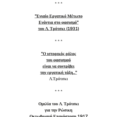
* * *
"Ενιαίο Εργατικό Μέτωπο
Ενάντια στο φασισμό"
του Λ. Τρότσκι (1931)
* * *
"Ο ιστορικός ρόλος
του φασισμού
είναι να συντρίβει
την εργατική τάξη..."
Λ.Τρότσκι
* * *
Ομιλία του Λ. Τρότσκι
για την Ρώσικη
Οκτωβριανή Επανάσταση 1917