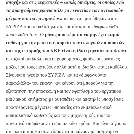
αποχή»
και στις
«εργατικές – λαϊκές δυνάμεις, οι οποίες ενώ
τα προηγούμενα χρόνια πάλεψαν εναντίων των αντιλαϊκών
μέτρων και των μνημονίων»
τώρα ενσωματώθηκαν στον
ΣΥΡΙΖΑ και αφοπλίστηκαν απ’ αυτόν και τα
«διαφωνούντα
παρακλάδια του».
Ο μόνος που φέρεται να μην έχει καμιά
ευθύνη για την μειωτική πορεία των εκλογικών ποσοστών
και της επιρροής του ΚΚΕ είναι η ίδια η ηγεσία του
. Φταίνε
οι ταξικοί αντίπαλοι και οι ρεφορμιστές, φταίνε οι εργατικές
μάζες που τους πιστεύουν αλλά αυτή η ίδια δεν φταίει καθόλου.
Σίγουρα η ηγεσία του ΣΥΡΙΖΑ και τα «διαφωνούντα
παρακλάδια» του έκαναν και κάνουν ότι μπορούν για την
εξαπάτηση, την υπόσκαψη και τον αφοπλισμό του εργατικού
και λαϊκού κινήματος, με αυταπάτες και απατηλές υποσχέσεις,
προσφέροντας μέγιστες υπηρεσίες στο εκμεταλλευτικό
καπιταλιστικό καθεστώς και τους μηχανισμούς του που
παντοτινά επιδιώκουν το ίδιο με κάθε τρόπο. Και είναι σίγουρο
ότι, όλοι αυτοί, θα συνεχίσουν να το κάνουν με αυξανόμενη