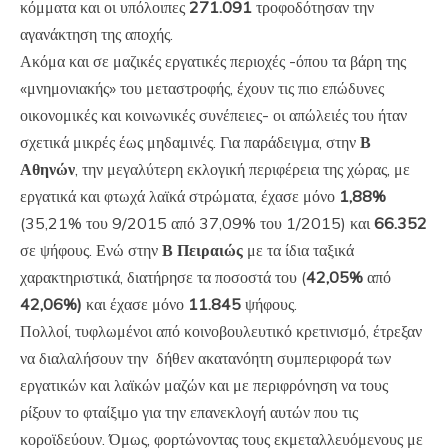
κόμματα και οι υπόλοιπες
271.091
τροφοδότησαν την
αγανάκτηση της αποχής.
Ακόμα και σε μαζικές εργατικές περιοχές -όπου τα βάρη της
«μνημονιακής» του μεταστροφής, έχουν τις πιο επώδυνες
οικονομικές και κοινωνικές συνέπειες- οι απώλειές του ήταν
σχετικά μικρές έως μηδαμινές. Για παράδειγμα, στην
Β
Αθηνών
, την μεγαλύτερη εκλογική περιφέρεια της χώρας, με
εργατικά και φτωχά λαϊκά στρώματα, έχασε μόνο
1,88%
(35,21% του 9/2015 από 37,09% του 1/2015) και
66.352
σε ψήφους. Ενώ στην
Β Πειραιώς
με τα ίδια ταξικά
χαρακτηριστικά, διατήρησε τα ποσοστά του (
42,05%
από
42,06%)
και έχασε μόνο
11.845
ψήφους.
Πολλοί, τυφλωμένοι από κοινοβουλευτικό κρετινισμό, έτρεξαν
να διαλαλήσουν την δήθεν ακατανόητη συμπεριφορά των
εργατικών και λαϊκών μαζών και με περιφρόνηση να τους
ρίξουν το φταίξιμο για την επανεκλογή αυτών που τις
κοροϊδεύουν. Όμως, φορτώνοντας τους εκμεταλλευόμενους με