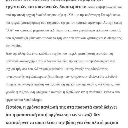
εργατικών και κοινωνικών δικαιωμάτων.
Αυτό επιβεβαιώνεται και
από την στενή αρχική διασύνδεση που είχε η “ΧΑ”
με την κυβέρνηση Σαμαρά, όπως
και η εγκληματική δράση των ταγμάτων της
με τον κρατικό μηχανισμό. Αυτή η σχέση
“ΧΑ” και κρατικού μηχανισμού εκδηλώνεται και στα μεγαλύτερα εκλογικά ποσοστά,
που εξασφαλίζει μέσα από τα ένοπλα τμήματα του αστικού κράτους και ιδιαίτερα της
αστυνομίας.
Από την άλλη, δεν είναι καθόλου τυχαίο που η
εγκληματική αυτή νεοναζιστική
οργάνωση
αναδείχτηκε στο εκλογικό πολιτικό προσκήνιο, –πριμοδοτούμενη από
ισχυρά τμήματα του ελληνικού κεφαλαίου- με την έναρξη της αδυσώπητης
αντεργατικής κεφαλαιοκρατικής επίθεσης των «μνημονίων». Δείχνει ότι μεθοδικά
στοχεύει στην συγκέντρωση και αξιοποίηση της κοινωνικής σκόνης και λάσπης, που
γεννάει η αυξανόμενη φτώχεια, η ανεργία, η εξαθλίωση και η απελπισία, ενάντια στο
εργατικό και λαϊκό κίνημα.
Ωστόσο, η χρόνια παγίωσή της στα ποσοστά αυτά δείχνει
ότι η φασιστική αυτή οργάνωση των νεοναζί δεν
καταφέρνει να αποτελέσει την βάση για ένα πλατύ μαζικό