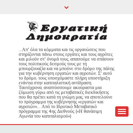
Skip
to
content
…Απ' όλα τα κόμματα και τις οργανώσεις που
στηρίζονται πάνω στους εργάτες και τους αγρότες
και μιλούν στ' όνομά τους, απαιτούμε να σπάσουν
τους πολιτικούς δεσμούς τους με τη
μπουρζουαζία και να μπούνε στο δρόμο της πάλης
για την κυβέρνηση εργατών και αγροτών. Σ' αυτό
το δρόμο, τους υποσχόμαστε πλήρη υποστήριξη
ενάντια στην καπιταλιστική αντίδραση.
Ταυτόχρονα, αναπτύσσουμε ακούραστα μια
ζύμωση γύρω από τις μεταβατικές διεκδικήσεις
που θα πρέπει κατά τη γνώμη μας, να αποτελούνε
το πρόγραμμα της κυβέρνησης «εργατών και
αγροτών»… Από το Ιδρυτικό Μεταβατικό
πρόγραμμα της 4ης Διεθνούς («Η θανάσιμη
Αγωνία του καπιταλισμού»)