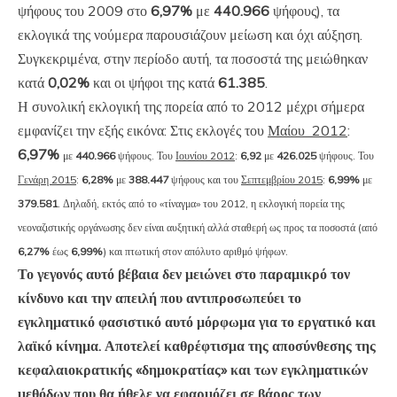
ψήφους του 2009 στο
6,97%
με
440.966
ψήφους), τα
εκλογικά της νούμερα παρουσιάζουν μείωση και όχι αύξηση.
Συγκεκριμένα, στην περίοδο αυτή, τα ποσοστά της μειώθηκαν
κατά
0,02%
και οι ψήφοι της κατά
61.385
.
Η συνολική εκλογική της πορεία από το 2012 μέχρι σήμερα
εμφανίζει την εξής εικόνα: Στις εκλογές του
Μαίου 2012
:
6,97%
με
440.966
ψήφους.
Του
Ιουνίου 2012
:
6,92
με
426.025
ψήφους.
Του
Γενάρη 2015
:
6,28%
με
388.447
ψήφους
και του
Σεπτεμβρίου 2015
:
6,99%
με
379.581
. Δηλαδή, εκτός από το «τίναγμα» του 2012, η εκλογική πορεία της
νεοναζιστικής οργάνωσης δεν είναι αυξητική αλλά σταθερή ως προς τα ποσοστά (από
6,27%
έως
6,99%
) και πτωτική στον απόλυτο αριθμό ψήφων.
Το γεγονός αυτό βέβαια δεν μειώνει στο παραμικρό τον
κίνδυνο και την απειλή που αντιπροσωπεύει το
εγκληματικό φασιστικό αυτό μόρφωμα για το εργατικό και
λαϊκό κίνημα. Αποτελεί καθρέφτισμα της αποσύνθεσης της
κεφαλαιοκρατικής «δημοκρατίας» και των εγκληματικών
μεθόδων που θα ήθελε να εφαρμόζει σε βάρος των