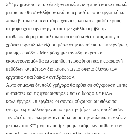
ου
3
μνημονίου με τα νέα εξοντωτικά αντεργατικά και αντιλαϊκά
μέτρα που θα συνθλίψουν ακόμα περισσότερο το εργατικό και
λαϊκό βιοτικό επίπεδο, σπρώχνοντας όλο και περισσότερους
στην φτώχεια την ανεργία και την εξαθλίωση.
(β)
την
σταθεροποίηση του πολιτικού αστικού καθεστώτος που για
χρόνια τώρα κλυδωνίζεται μέσα στην αστάθεια με κυβερνήσεις
μικρής περιόδου. Με πρόσχημα τον «δημοκρατικό
εκσυγχρονισμό» θα επιχειρηθεί η προώθηση και η εφαρμογή
μεθόδων και μέτρων διοίκησης για πιο σφιχτό έλεγχο των
εργατικών και λαϊκών αντιδράσεων.
Αυτό σημαίνει ότι πολύ γρήγορα θα έρθει σε σύγκρουση με τις
αυταπάτες και τις ψευδαισθήσεις που ο ίδιος ο ΣΥΡΙΖΑ
καλλιέργησε. Οι εργάτες, οι συνταξιούχοι και οι υπόλοιποι
φτωχοί εκμεταλλευόμενοι που με την ψήφο τους του έδωσαν
την «δεύτερη ευκαιρία», αντιμέτωποι με την λαίλαπα των νέων
ου
μέτρων του 3
μνημονίου (μέτρα μείωσης των μισθών, των
συντάξεων, των ασφαλιστικών και άλλων λιγοστών