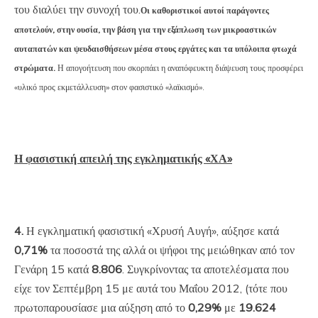
του διαλύει την συνοχή του.
Οι καθοριστικοί αυτοί παράγοντες
αποτελούν, στην ουσία, την βάση για την εξάπλωση
των μικροαστικών
αυταπατών και ψευδαισθήσεων
μέσα στους εργάτες και τα υπόλοιπα φτωχά
στρώματα.
Η απογοήτευση που σκορπάει η αναπόφευκτη
διάψευση τους
προσφέρει
«υλικό προς εκμετάλλευση» στον φασιστικό «λαϊκισμό».
Η φασιστική απειλή της εγκληματικής «ΧΑ»
4.
Η εγκληματική φασιστική «Χρυσή Αυγή», αύξησε κατά
0,71%
τα ποσοστά της αλλά οι ψήφοι της μειώθηκαν από τον
Γενάρη 15 κατά
8.806
. Συγκρίνοντας τα αποτελέσματα που
είχε τον Σεπτέμβρη 15 με αυτά του Μαΐου 2012, (τότε που
πρωτοπαρουσίασε μια αύξηση από το
0,29%
με
19.624