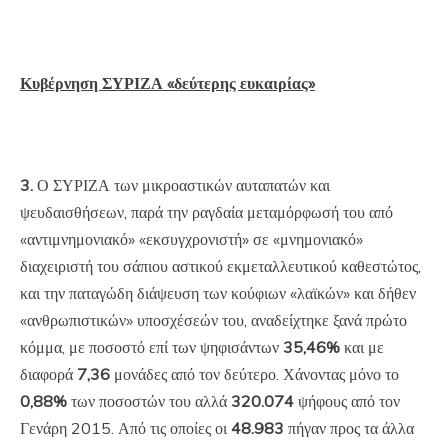
Κυβέρνηση ΣΥΡΙΖΑ «δεύτερης ευκαιρίας»
3.
Ο ΣΥΡΙΖΑ των μικροαστικών αυταπατών και
ψευδαισθήσεων, παρά την ραγδαία μεταμόρφωσή του από
«αντιμνημονιακό» «εκσυγχρονιστή» σε «μνημονιακό»
διαχειριστή του σάπιου αστικού εκμεταλλευτικού καθεστώτος,
και την παταγώδη διάψευση των κούφιων «λαϊκών» και δήθεν
«ανθρωπιστικών» υποσχέσεών του, αναδείχτηκε ξανά πρώτο
κόμμα, με ποσοστό επί των ψηφισάντων
35,46%
και με
διαφορά
7,36
μονάδες από τον δεύτερο. Χάνοντας μόνο το
0,88%
των ποσοστών του αλλά
320.074
ψήφους από τον
Γενάρη 2015. Από τις οποίες οι
48.983
πήγαν προς τα άλλα