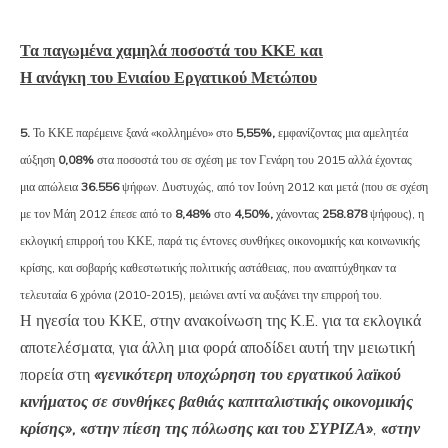
Τα παγωμένα χαμηλά ποσοστά του ΚΚΕ και
Η ανάγκη του Ενιαίου Εργατικού Μετώπου
5.
Το ΚΚΕ παρέμεινε ξανά «κολλημένο» στο
5,55%,
εμφανίζοντας μια αμελητέα
αύξηση
0,08%
στα ποσοστά του σε σχέση με τον Γενάρη του 2015 αλλά έχοντας
μια απώλεια
36.556
ψήφων. Δυστυχώς, από τον Ιούνη 2012 και μετά (που σε σχέση
με τον Μάη 2012 έπεσε από το
8,48%
στο
4,50%,
χάνοντας
258.878
ψήφους), η
εκλογική επιρροή του ΚΚΕ, παρά τις έντονες συνθήκες οικονομικής και κοινωνικής
κρίσης, και σοβαρής καθεστωτικής πολιτικής αστάθειας, που αναπτύχθηκαν τα
τελευταία 6 χρόνια (2010-2015), μειώνει αντί να αυξάνει την επιρροή του.
Η ηγεσία του ΚΚΕ, στην ανακοίνωση της Κ.Ε. για τα εκλογικά
αποτελέσματα, για άλλη μια φορά αποδίδει αυτή την μειωτική
πορεία στη
«γενικότερη υποχώρηση του εργατικού λαϊκού
κινήματος σε συνθήκες βαθιάς καπιταλιστικής οικονομικής
κρίσης», «στην πίεση της πόλωσης και του ΣΥΡΙΖΑ»
,
«στην