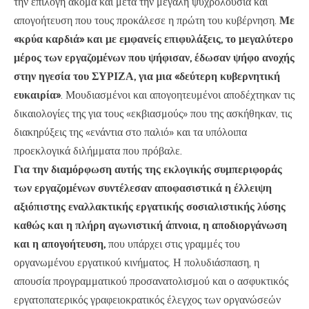
την επιλογή ακόμα και μετά την μεγάλη ψυχρολουσία και
απογοήτευση που τους προκάλεσε η πρώτη του κυβέρνηση.
Με
«κρύα καρδιά» και με εμφανείς επιφυλάξεις, το μεγαλύτερο
μέρος των εργαζομένων που ψήφισαν, έδωσαν ψήφο ανοχής
στην ηγεσία του ΣΥΡΙΖΑ, για μια «δεύτερη κυβερνητική
ευκαιρία»
. Μουδιασμένοι και απογοητευμένοι αποδέχτηκαν τις
δικαιολογίες της για τους «εκβιασμούς» που της ασκήθηκαν, τις
διακηρύξεις της «ενάντια στο παλιό» και τα υπόλοιπα
προεκλογικά διλήμματα που πρόβαλε.
Για την διαμόρφωση αυτής της εκλογικής συμπεριφοράς
των εργαζομένων συντέλεσαν αποφασιστικά η έλλειψη
αξιόπιστης εναλλακτικής εργατικής σοσιαλιστικής λύσης
καθώς και η πλήρη αγωνιστική άπνοια, η αποδιοργάνωση
και η απογοήτευση,
που υπάρχει στις γραμμές του
οργανωμένου εργατικού κινήματος. Η πολυδιάσπαση, η
απουσία προγραμματικού προσανατολισμού και ο ασφυκτικός
εργατοπατερικός γραφειοκρατικός έλεγχος των οργανώσεών