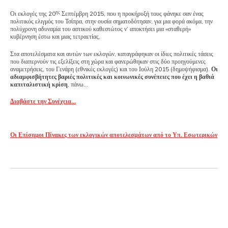
ης
Οι εκλογές της 20
Σεπτέμβρη 2015, που η προκήρυξή τους φάνηκε σαν ένας
πολιτικός ελιγμός του Τσίπρα, στην ουσία σηματοδότησαν, για μια φορά ακόμα, την
πολύχρονη αδυναμία του αστικού καθεστώτος ν’ αποκτήσει μια «σταθερή»
κυβέρνηση έστω και μιας τετραετίας.
Στα αποτελέσματα και αυτών των εκλογών, καταγράφηκαν οι ίδιες πολιτικές τάσεις
που διαπερνούν τις εξελίξεις στη χώρα και φανερώθηκαν στις δύο προηγούμενες
αναμετρήσεις, του Γενάρη (εθνικές εκλογές) και του Ιούλη 2015 (δημοψήφισμα).
Οι
αδιαμφισβήτητες βαριές πολιτικές και κοινωνικές συνέπειες που έχει η βαθιά
καπιταλιστική κρίση
, πάνω…
Διαβάστε την Συνέχεια…
Οι Επίσημοι Πίνακες των εκλογικών αποτελεσμάτων από το Υπ. Εσωτερικών