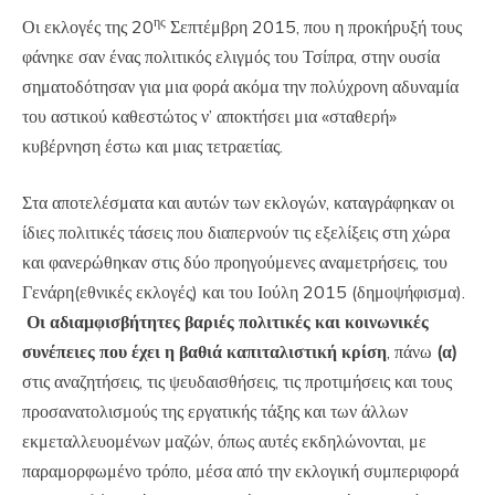
ης
Οι εκλογές της 20
Σεπτέμβρη 2015, που η προκήρυξή τους
φάνηκε σαν ένας πολιτικός ελιγμός του Τσίπρα, στην ουσία
σηματοδότησαν για μια φορά ακόμα την πολύχρονη αδυναμία
του αστικού καθεστώτος ν’ αποκτήσει μια «σταθερή»
κυβέρνηση έστω και μιας τετραετίας.
Στα αποτελέσματα και αυτών των εκλογών, καταγράφηκαν οι
ίδιες πολιτικές τάσεις που διαπερνούν τις εξελίξεις στη χώρα
και φανερώθηκαν στις δύο προηγούμενες αναμετρήσεις, του
Γενάρη(εθνικές εκλογές) και του Ιούλη 2015 (δημοψήφισμα).
Οι αδιαμφισβήτητες βαριές πολιτικές και κοινωνικές
συνέπειες που έχει η βαθιά καπιταλιστική κρίση
, πάνω
(α)
στις αναζητήσεις, τις ψευδαισθήσεις, τις προτιμήσεις και τους
προσανατολισμούς της εργατικής τάξης και των άλλων
εκμεταλλευομένων μαζών, όπως αυτές εκδηλώνονται, με
παραμορφωμένο τρόπο, μέσα από την εκλογική συμπεριφορά