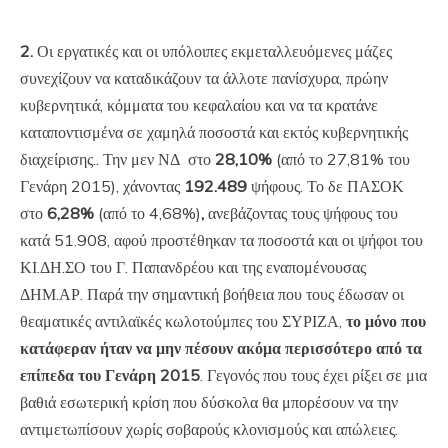
2.
Οι εργατικές και οι υπόλοιπες εκμεταλλευόμενες μάζες
συνεχίζουν να καταδικάζουν τα άλλοτε πανίσχυρα, πρώην
κυβερνητικά, κόμματα του κεφαλαίου και να τα κρατάνε
καταποντισμένα σε χαμηλά ποσοστά και εκτός κυβερνητικής
διαχείρισης.. Την μεν ΝΔ στο
28,10%
(από το 27,81% του
Γενάρη 2015), χάνοντας
192.489
ψήφους. Το δε ΠΑΣΟΚ
στο
6,28%
(από το 4,68%)
,
ανεβάζοντας τους ψήφους του
κατά 51.908, αφού προστέθηκαν τα ποσοστά και οι ψήφοι του
ΚΙ.ΔΗ.ΣΟ του Γ. Παπανδρέου και της εναπομένουσας
ΔΗΜ.ΑΡ. Παρά την σημαντική βοήθεια που τους έδωσαν οι
θεαματικές αντιλαϊκές κωλοτούμπες του ΣΥΡΙΖΑ,
το μόνο που
κατάφεραν ήταν να μην πέσουν ακόμα περισσότερο από τα
επίπεδα του Γενάρη 2015
. Γεγονός που τους έχει ρίξει σε μια
βαθιά εσωτερική κρίση που δύσκολα θα μπορέσουν να την
αντιμετωπίσουν χωρίς σοβαρούς κλονισμούς και απώλειες.