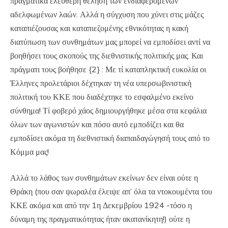
πραγματικά ελεύθερη θέληση των ενδιαφερομένων
αδελφωμένων λαών. Αλλά η σύγχυση που χύνει στις μάζες
καταπιέζουσας και καταπιεζομένης εθνικότητας η κακή
διατύπωση των συνθημάτων μας μπορεί να εμποδίσει αντί να
βοηθήσει τους σκοπούς της διεθνιστικής πολιτικής μας. Και
πράγματι τους βοήθησε {2} : Με τί καταπληκτική ευκολία οι
Έλληνες προλετάριοι δέχτηκαν τη νέα υπερσωβινιστική
πολιτική του ΚΚΕ που διαδέχτηκε το εσφαλμένο εκείνο
σύνθημα! Τί φοβερό χάος δημιουργήθηκε μέσα στα κεφάλια
όλων των αγωνιστών και πόσο αυτό εμποδίζει και θα
εμποδίσει ακόμα τη διεθνιστική διαπαιδαγώγησή τους από το
Κόμμα μας!
Αλλά το λάθος των συνθημάτων εκείνων δεν είναι ούτε η
Θράκη (που σαν ψωραλέα έλειψε απ’ όλα τα ντοκουμέντα του
ΚΚΕ ακόμα και από την 1η Δεκεμβρίου 1924 -τόσο η
δύναμη της πραγματικότητας ήταν ακατανίκητη!) ούτε η