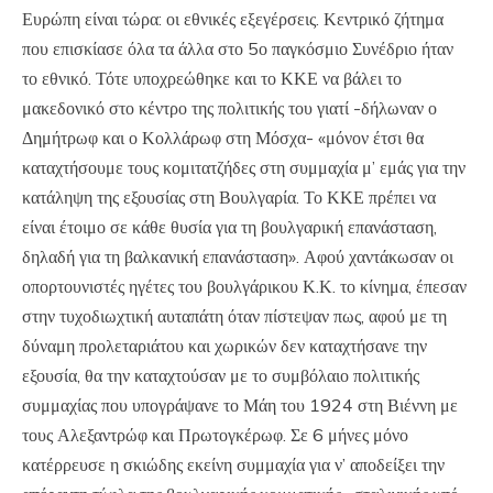
Ευρώπη είναι τώρα: οι εθνικές εξεγέρσεις. Κεντρικό ζήτημα
που επισκίασε όλα τα άλλα στο 5ο παγκόσμιο Συνέδριο ήταν
το εθνικό. Τότε υποχρεώθηκε και το ΚΚΕ να βάλει το
μακεδονικό στο κέντρο της πολιτικής του γιατί -δήλωναν ο
Δημήτρωφ και ο Κολλάρωφ στη Μόσχα- «μόνον έτσι θα
καταχτήσουμε τους κομιτατζήδες στη συμμαχία μ’ εμάς για την
κατάληψη της εξουσίας στη Βουλγαρία. Το ΚΚΕ πρέπει να
είναι έτοιμο σε κάθε θυσία για τη βουλγαρική επανάσταση,
δηλαδή για τη βαλκανική επανάσταση». Αφού χαντάκωσαν οι
οπορτουνιστές ηγέτες του βουλγάρικου Κ.Κ. το κίνημα, έπεσαν
στην τυχοδιωχτική αυταπάτη όταν πίστεψαν πως, αφού με τη
δύναμη προλεταριάτου και χωρικών δεν καταχτήσανε την
εξουσία, θα την καταχτούσαν με το συμβόλαιο πολιτικής
συμμαχίας που υπογράψανε το Μάη του 1924 στη Βιέννη με
τους Αλεξαντρώφ και Πρωτογκέρωφ. Σε 6 μήνες μόνο
κατέρρευσε η σκιώδης εκείνη συμμαχία για ν’ αποδείξει την