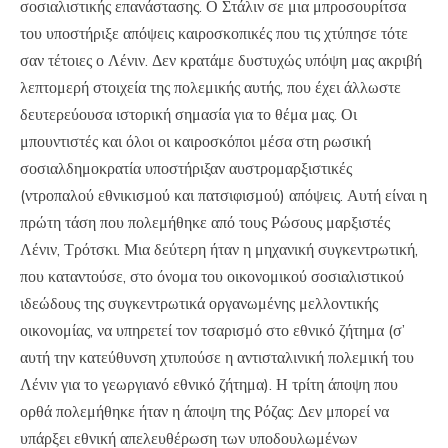
σοσιαλιστικής επανάστασης. Ο Στάλιν σε μια μπροσουρίτσα
του υποστήριξε απόψεις καιροσκοπικές που τις χτύπησε τότε
σαν τέτοιες ο Λένιν. Δεν κρατάμε δυστυχώς υπόψη μας ακριβή
λεπτομερή στοιχεία της πολεμικής αυτής, που έχει άλλωστε
δευτερεύουσα ιστορική σημασία για το θέμα μας. Οι
μπουντιστές και όλοι οι καιροσκόποι μέσα στη ρωσική
σοσιαλδημοκρατία υποστήριξαν αυστρομαρξιστικές
(ντροπαλού εθνικισμού και πατσιφισμού) απόψεις. Αυτή είναι η
πρώτη τάση που πολεμήθηκε από τους Ρώσους μαρξιστές
Λένιν, Τρότσκι. Μια δεύτερη ήταν η μηχανική συγκεντρωτική,
που καταντούσε, στο όνομα του οικονομικού σοσιαλιστικού
ιδεώδους της συγκεντρωτικά οργανωμένης μελλοντικής
οικονομίας, να υπηρετεί τον τσαρισμό στο εθνικό ζήτημα (σ’
αυτή την κατεύθυνση χτυπούσε η αντισταλινική πολεμική του
Λένιν για το γεωργιανό εθνικό ζήτημα). Η τρίτη άποψη που
ορθά πολεμήθηκε ήταν η άποψη της Ρόζας: Δεν μπορεί να
υπάρξει εθνική απελευθέρωση των υποδουλωμένων