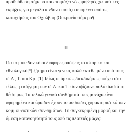
προϋπόθεση σήμερα και ετοιμάζει νέες φοβερές χωριστικές
εκρήξεις για μεγάλο κίνδυνο του ό,τι απομένει από τις
καταχτήσεις του Οχτώβρη (Ουκρανία σήμερα!).
ΙΙ
Για το μακεδονικό οι διάφορες απόψεις το ιστορικό και
εθνολογικό[*] ζήτημα είναι γενικά, καλά εκτεθειμένα από τους
σ. Λ., Τ. και Κρ. {1} Ιδίως οι άμεσες διεκδικήσεις πούχει στο
τέλος η εισήγηση των σ. Λ. και Τ. συνοψίζουνε πολύ σωστά τη
θέση μας. Τα τελικά γενικά συνθήματά τους μονάχα είναι
αφηρημένα και άρα δεν έχουν το ουσιώδες χαρακτηριστικό των
κομμουνιστικών συνθημάτων. Τη συγκεκριμένη μορφή και την
άμεση κατανοητότητά τους από τις πλατειές μάζες: