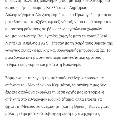
απέραντη τύφλα της βουλγαρικής κομματικής -σταλινικής υπό
κατασκευήν- διοίκησης Κολλάρωφ – Δημήτρωφ.
Δολοφονήθηκε ο Αλεξαντρώφ, ύστερα ο Πρωτογκέρωφ, και οι
μακεδόνες κομιτατζήδες, αφού ξανάπαιξαν μια φορά ακόμα τον
αιμοσταγή ρόλο τους σε βάρος των εργατών και χωρικών
κομμουνιστών της Βουλγαρίας (σφαγές μετά το πουτς Σβετά-
Νεντέλια, Απρίλης 1925), έπεσαν με τη σειρά τους θύματα της
«αιώνιας φιλίας» σερβικής και βουλγαρικής μπουρζουαζίας. Το
μακεδονικό κίνημα σαν ιδιαίτερη επαναστατική οργάνωση
τέθηκε εκτός νόμου και μέσα στη Βουλγαρία.
Σύμφωνα με τη λογική της πολιτικής εκείνης καιροσκοπίας
απέναντι του Μακεδονικού Κομιτάτου, το σύνθημά μας δεν
έπρεπε σαφώς να εκφράζει τη θέση αρχής μας (principielle)
απέναντι στο εθνικό-μακεδονικό ζήτημα, αλλά έπρεπε να
ζητάει τη Μακεδονία ανεξάρτητη (και τη Θράκη). Και να γιατί,
μόλις η εξτρεμιστικοζηνοβιεφική φάση της ανερχόμενης