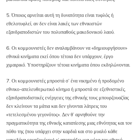
5. Όποιος αρνείται αυτή τη δυνατότητα είναι τυφλός ή
εθελοτυφλεί, αν δεν είναι λακές των εθνικιστών
εξανδραποδιστών του πολυπαθούς μακεδονικού λαού.
6. Οι κομμουνιστές δεν αναλαμβάνουν να «δημιουργήσουν»
εθνικά κινήματα εκεί όπου τέτοια δεν υπάρχουν, έργο
χιμαιρικό. Υποστηρίζουν τέτοια κινήματα όπου εκδηλώνονται.
7. Οι κομμουνιστές μπροστά σ’ ένα νικημένο ή προδομένο
εθνικο-απελευθερωτικό κίνημα ή μπροστά σε εξεθνιστικές,
εξανδραποδιστικές ενέργειες της εθνικής τους μπουρζουαζίας
δεν κλείνουν τα μάτια και δεν γίνονται λάτρεις του
«τετελεσμένου γεγονότος». Δεν θ’ αρνηθούνε την
πραγματικότητα της εθνικής καταπίεσης μιας εθνότητας και τον
πόθο της (που υπάρχει στην καρδιά και στο μυαλό κάθε
μακεδόνα εργαζομένου) ν’ αποτινάξει μια μέρα τον εθνικό