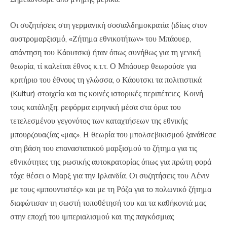
Οι συζητήσεις στη γερμανική σοσιαλδημοκρατία (ιδίως στον
αυστρομαρξισμό, «Ζήτημα εθνικοτήτων» του Μπάουερ,
απάντηση του Κάουτσκι) ήταν όπως συνήθως για τη γενική
θεωρία, τί καλείται έθνος κ.τ.τ. Ο Μπάουερ θεωρούσε για
κριτήριο του έθνους τη γλώσσα, ο Κάουτσκι τα πολιτιστικά
(Kultur) στοιχεία και τις κοινές ιστορικές περιπέτειες. Κοινή
τους κατάληξη: ρεφόρμα ειρηνική μέσα στα όρια του
τετελεσμένου γεγονότος των καταχτήσεων της εθνικής
μπουρζουαζίας «μας». Η θεωρία του μπολσεβικισμού ξανάθεσε
στη βάση του επαναστατικού μαρξισμού το ζήτημα για τις
εθνικότητες της ρωσικής αυτοκρατορίας όπως για πρώτη φορά
τόχε θέσει ο Μαρξ για την Ιρλανδία. Οι συζητήσεις του Λένιν
με τους «μπουντιστές» και με τη Ρόζα για το πολωνικό ζήτημα
διαφώτισαν τη σωστή τοποθέτησή του και τα καθήκοντά μας
στην εποχή του ιμπεριαλισμού και της παγκόσμιας