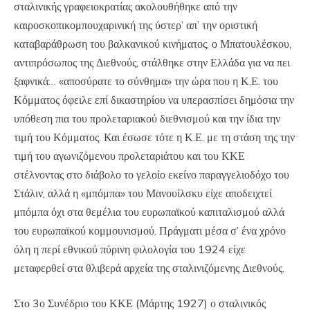
σταλινικής γραφειοκρατίας ακολουθήθηκε από την
καιροσκοπικομπουχαρινική της ύστερ’ απ’ την οριστική
καταβαράθρωση του βαλκανικού κινήματος, ο Μπατουλέσκου,
αντιπρόσωπος της Διεθνούς, στάλθηκε στην Ελλάδα για να πει
ξαφνικά… «αποσύρατε το σύνθημα» την ώρα που η Κ.Ε. του
Κόμματος όφειλε επί δικαστηρίου να υπερασπίσει δημόσια την
υπόθεση πια του προλεταριακού διεθνισμού και την ίδια την
τιμή του Κόμματος. Και έσωσε τότε η Κ.Ε. με τη στάση της την
τιμή του αγωνιζόμενου προλεταριάτου και του ΚΚΕ
στέλνοντας στο διάβολο το γελοίο εκείνο παραγγελιοδόχο του
Στάλιν, αλλά η «μπόμπα» του Μανουίλσκυ είχε αποδειχτεί
μπόμπα όχι στα θεμέλια του ευρωπαϊκού καπιταλισμού αλλά
του ευρωπαϊκού κομμουνισμού. Πράγματι μέσα σ’ ένα χρόνο
όλη η περί εθνικού πύρινη φιλολογία του 1924 είχε
μεταφερθεί στα θλιβερά αρχεία της σταλινιζόμενης Διεθνούς.
Στο 3ο Συνέδριο του ΚΚΕ (Μάρτης 1927) ο σταλινικός