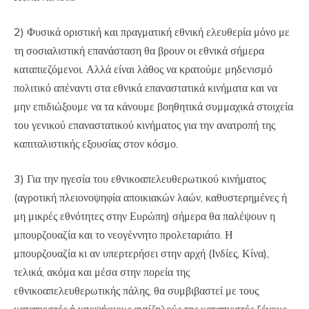
2) Φυσικά οριστική και πραγματική εθνική ελευθερία μόνο με
τη σοσιαλιστική επανάσταση θα βρουν οι εθνικά σήμερα
καταπιεζόμενοι. Αλλά είναι λάθος να κρατούμε μηδενισμό
πολιτικό απέναντι στα εθνικά επαναστατικά κινήματα και να
μην επιδιώξουμε να τα κάνουμε βοηθητικά συμμαχικά στοιχεία
του γενικού επαναστατικού κινήματος για την ανατροπή της
καπιταλιστικής εξουσίας στον κόσμο.
3) Για την ηγεσία του εθνικοαπελευθερωτικού κινήματος
(αγροτική πλειονοψηφία αποικιακών λαών, καθυστερημένες ή
μη μικρές εθνότητες στην Ευρώπη) σήμερα θα παλέψουν η
μπουρζουαζία και το νεογέννητο προλεταριάτο. Η
μπουρζουαζία κι αν υπερτερήσει στην αρχή (Ινδίες, Κίνα),
τελικά, ακόμα και μέσα στην πορεία της
εθνικοαπελευθερωτικής πάλης, θα συμβιβαστεί με τους
καταπιεστές ή υποψήφιους αντίζηλούς της καταπιεστές ξένους