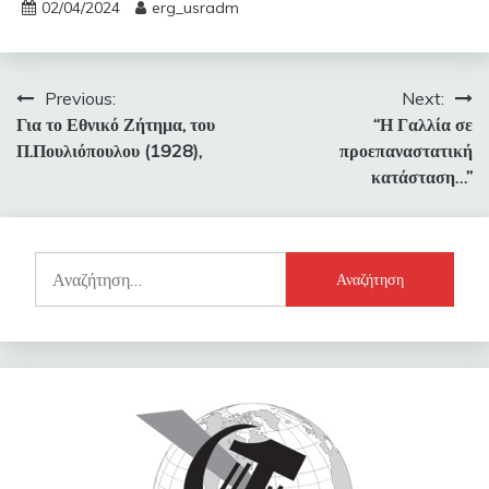
02/04/2024
erg_usradm
Πλοήγηση
Previous:
Next:
Για το Εθνικό Ζήτημα, του
“Η Γαλλία σε
άρθρων
Π.Πουλιόπουλου (1928),
προεπαναστατική
κατάσταση…”
Αναζήτηση
για: