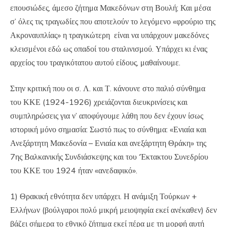
επουσιώδες, άμεσο ζήτημα Μακεδόνων στη Βουλή; Και μέσα
σ’ όλες τις τραγωδίες που αποτελούν το λεγόμενο «φρούριο της
Ακροναυπλίας» η τραγικώτερη είναι να υπάρχουν μακεδόνες
κλεισμένοι εδώ ως οπαδοί του σταλινισμού. Υπάρχει κι ένας
αρχείος του τραγικότατου αυτού είδους, μαθαίνουμε.
Στην κριτική που οι σ. Λ. και Τ. κάνουνε στο παλιό σύνθημα
του ΚΚΕ (1924-1926) χρειάζονται διευκρινίσεις και
συμπληρώσεις για ν’ αποφύγουμε λάθη που δεν έχουν ίσως
ιστορική μόνο σημασία: Σωστό πως το σύνθημα: «Ενιαία και
Ανεξάρτητη Μακεδονία – Ενιαία και ανεξάρτητη Θράκη» της
7ης Βαλκανικής Συνδιάσκεψης και του ‘Έκτακτου Συνεδρίου
του ΚΚΕ του 1924 ήταν «ανεδαφικό».
1) Θρακική εθνότητα δεν υπάρχει. Η ανάμιξη Τούρκων +
Ελλήνων (βούλγαροι πολύ μικρή μειοψηφία εκεί ανέκαθεν) δεν
βάζει σήμερα το εθνικό ζήτημα εκεί πέρα με τη μορφή αυτή