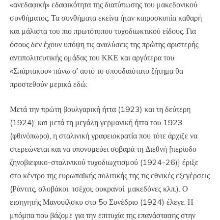
«ανεδαφική» εδαφικότητα της διατύπωσης του μακεδονικού
συνθήματος. Τα συνθήματα εκείνα ήταν καιροσκοπία καθαρή
και μάλιστα του πιο πρωτότυπου τυχοδιωκτικού είδους. Για
όσους δεν έχουν υπόψη τις αναλύσεις της πρώτης αριστερής
αντιπολιτευτικής ομάδας του ΚΚΕ και αργότερα του
«Σπάρτακου» πάνω σ’ αυτό το σπουδαιότατο ζήτημα θα
προστεθούν μερικά εδώ:
Μετά την πρώτη βουλγαρική ήττα (1923) και τη δεύτερη
(1924), και μετά τη μεγάλη γερμανική ήττα του 1923
(φθινόπωρο), η σταλινική γραφειοκρατία που τότε άρχιζε να
στερεώνεται και να υπονομεύει σοβαρά τη Διεθνή [περίοδο
ζηνοβιεφικο-σταλινικού τυχοδιωχτισμού (1924-26)] έριξε
στο κέντρο της ευρωπαϊκής πολιτικής της τις εθνικές εξεγέρσεις
(Ράντιτς, σλοβάκοι, τσέχοι, ουκρανοί, μακεδόνες κλπ.). Ο
εισηγητής Μανουίλσκυ στο 5ο Συνέδριο (1924) έλεγε: Η
μπόμπα που βάζομε για την επιτυχία της επανάστασης στην