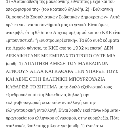
1) «Αυτοδιάθεση της μακεδονικής εθνότητας μέχρι και του
αποχωρισμού της» (του κρατικού δηλαδή). 2) «Βαλκανική
Ομοσπονδία Σοσιαλιστικών Σοβιετικών Δημοκρατιών». Αυτά
πρέπει να είναι τα συνθήματά μας τα γενικά. Είναι όμως
ανακριβές ότι η θέση του Αρχειομαρξισμού και του ΚΚΕ είναι
«μπουντιστική» ή «αυστρομαρξιστική». Τα δύο αυτά κόμματα
(το Αρχείο πάντοτε, το ΚΚΕ από το 1932 κι έπειτα) ΔΕΝ
ΔΙΕΚΔΙΚΗΣΑΝΕ ΜΕ ΕΜΠΡΑΧΤΟ ΤΡΟΠΟ ΟΥΤΕ ΜΙΑ
(αριθμ.1) ΑΠΑΙΤΗΣΗ ΑΜΕΣΗ ΤΩΝ ΜΑΚΕΔΟΝΩΝ.
ΑΓΝΟΟΥΝ ΑΠΛΑ ΚΑΙ ΚΑΘΑΡΑ ΤΗΝ ΥΠΑΡΞΗ ΤΟΥΣ
ΚΑΙ ΛΕΝΕ ΟΤΙ Η ΕΛΛΗΝΙΚΗ ΜΠΟΥΡΖΟΥΑΖΙΑ
ΚΑΘΑΡΙΣΕ ΤΟ ΖΗΤΗΜΑ με το διπλό εξεθνιστικό τους
εξανδραποδισμό στη Μακεδονία, δηλαδή την
ελληνοβουλγαρική «εκουσία» ανταλλαγή και την
ελληνοτουρκική ανταλλαγή. Είναι λοιπόν εκεί πάνω κόμματα-
πραχτορεία του ελληνικού εθνικισμού, στην κυριολεξία. Πότε
σταλινικός βουλευτής μίλησε για (αριθμ.1) ένα έστω