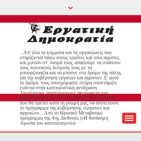
Skip
to
content
…Απ' όλα τα κόμματα και τις οργανώσεις που
στηρίζονται πάνω στους εργάτες και τους αγρότες
και μιλούν στ' όνομά τους, απαιτούμε να σπάσουν
τους πολιτικούς δεσμούς τους με τη
μπουρζουαζία και να μπούνε στο δρόμο της πάλης
για την κυβέρνηση εργατών και αγροτών. Σ' αυτό
το δρόμο, τους υποσχόμαστε πλήρη υποστήριξη
ενάντια στην καπιταλιστική αντίδραση.
Ταυτόχρονα, αναπτύσσουμε ακούραστα μια
ζύμωση γύρω από τις μεταβατικές διεκδικήσεις
που θα πρέπει κατά τη γνώμη μας, να αποτελούνε
το πρόγραμμα της κυβέρνησης «εργατών και
αγροτών»… Από το Ιδρυτικό Μεταβατικό
πρόγραμμα της 4ης Διεθνούς («Η θανάσιμη
Αγωνία του καπιταλισμού»)