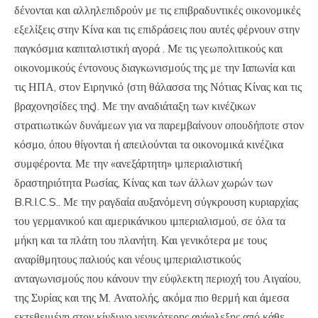
δένονται και αλληλεπιδρούν με τις επιβραδυντικές οικονομικές
εξελίξεις στην Κίνα και τις επιδράσεις που αυτές φέρνουν στην
παγκόσμια καπιταλιστική αγορά . Με τις γεωπολιτικούς και
οικονομικούς έντονους διαγκωνισμούς της με την Ιαπωνία και
τις ΗΠΑ, στον Ειρηνικό (στη θάλασσα της Νότιας Κίνας και τις
βραχονησίδες της). Με την αναδιάταξη των κινέζικων
στρατιωτικών δυνάμεων για να παρεμβαίνουν οπουδήποτε στον
κόσμο, όπου θίγονται ή απειλούνται τα οικονομικά κινέζικα
συμφέροντα. Με την «ανεξάρτητη» ιμπεριαλιστική
δραστηριότητα Ρωσίας, Κίνας και των άλλων χωρών των
B
.
R
.
I
.
C
.
S
.. Με την ραγδαία αυξανόμενη σύγκρουση κυριαρχίας
του γερμανικού και αμερικάνικου ιμπεριαλισμού, σε όλα τα
μήκη και τα πλάτη του πλανήτη. Και γενικότερα με τους
αναρίθμητους παλιούς και νέους ιμπεριαλιστικούς
ανταγωνισμούς που κάνουν την εύφλεκτη περιοχή του Αιγαίου,
της Συρίας και της Μ. Ανατολής, ακόμα πιο θερμή και άμεσα
εκτεθειμένη στον κίνδυνο γενικότερης ανάφλεξης από κάθε