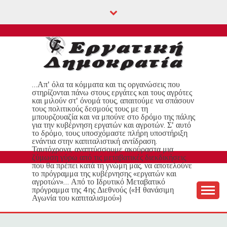
Skip
to
content
…Απ' όλα τα κόμματα και τις οργανώσεις που
στηρίζονται πάνω στους εργάτες και τους αγρότες
και μιλούν στ' όνομά τους, απαιτούμε να σπάσουν
τους πολιτικούς δεσμούς τους με τη
μπουρζουαζία και να μπούνε στο δρόμο της πάλης
για την κυβέρνηση εργατών και αγροτών. Σ' αυτό
το δρόμο, τους υποσχόμαστε πλήρη υποστήριξη
ενάντια στην καπιταλιστική αντίδραση.
Ταυτόχρονα, αναπτύσσουμε ακούραστα μια
ζύμωση γύρω από τις μεταβατικές διεκδικήσεις
που θα πρέπει κατά τη γνώμη μας, να αποτελούνε
το πρόγραμμα της κυβέρνησης «εργατών και
αγροτών»… Από το Ιδρυτικό Μεταβατικό
πρόγραμμα της 4ης Διεθνούς («Η θανάσιμη
Αγωνία του καπιταλισμού»)