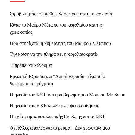
•
Το ναυπηγείο στο χείλος της
2005
- Οι ρατσιστές σπέρνουν το
καταστροφής
Στροβιλισμός του καθεστώτος προς την ακυβερνησία
μίσος ανάμεσα στους εργάτες και
τους λαούς
•
Προτάσεις της Δανάη Χ. (εκπροσ.
Κάτω το Μαύρο Μέτωπο του κεφαλαίου και της
Ιδρ. Μελ. ΝΚΑ) στο Δ.Σ. 2/4/2012
χρεωκοπίας
Ειδική Έκδοση Νο 3 -
Σεπτέμβρης 2005
- Θέσεις &
•
Η αυτοαποκάλυψη ενός νεόκοπου
Που στηρίζεται η κυβέρνηση του Μαύρου Μετώπου;
προτάσεις για το Ενιαίο Μέτωπο
εργατοπατέρα
Την κρίση να την πληρώσει η κεφαλαιοκρατία
Πάλης
•
Συνέντευξη της Δανάη Χουτζούμη
Τι πρέπει να κάνουμε;
•
Διακήρυξη του ΝΚΑ για το Ενιαίο
Εργατική Εξουσία και "Λαϊκή Εξουσία" είναι δύο
Εργατικό Μέτωπο
διαφορετικά πράγματα
•
Οι Εκλογές στο σωματείο "Η
Η ηγεσία του ΚΚΕ και η κυβέρνηση του Μαύρου Μετώπου
Τρίαινα"
Η ηγεσία του ΚΚΕ καλλιεργεί ψευδαισθήσεις
•
Όλες οι Ανακοινώσεις του ΝΚΑ
Η κρίση της καπιταλιστικής Ευρώπης και το ΚΚΕ
•
To Blogspot του ΝΚΑ
Όχι άλλες απειλές για το ρεύμα - Δεν χρωστάω μου