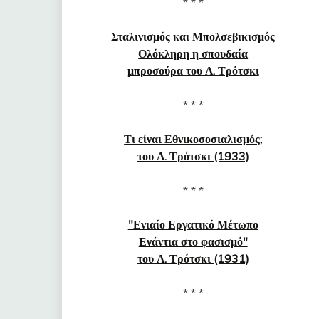
* * *
Σταλινισμός και Μπολσεβικισμός
Ολόκληρη η σπουδαία
μπροσούρα του Λ. Τρότσκι
* * *
Τι είναι Εθνικοσοσιαλισμός;
του Λ. Τρότσκι (1933)
* * *
"Ενιαίο Εργατικό Μέτωπο
Ενάντια στο φασισμό"
του Λ. Τρότσκι (1931)
* * *