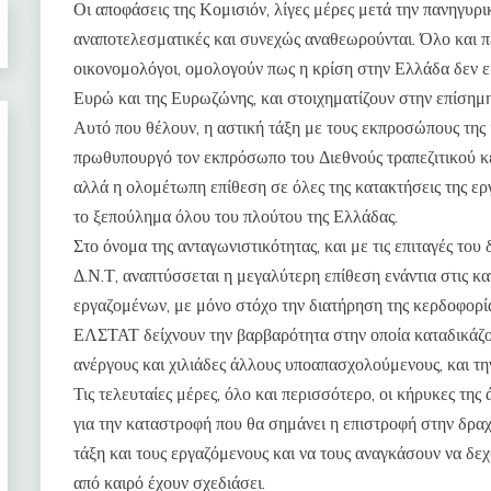
Οι αποφάσεις της Κομισιόν, λίγες μέρες μετά την πανηγυρι
αναποτελεσματικές και συνεχώς αναθεωρούνται. Όλο και π
οικονομολόγοι, ομολογούν πως η κρίση στην Ελλάδα δεν εί
Ευρώ και της Ευρωζώνης, και στοιχηματίζουν στην επίσημ
Αυτό που θέλουν, η αστική τάξη με τους εκπροσώπους της
πρωθυπουργό τον εκπρόσωπο του Διεθνούς τραπεζιτικού κε
αλλά η ολομέτωπη επίθεση σε όλες της κατακτήσεις της ερ
το ξεπούλημα όλου του πλούτου της Ελλάδας.
Στο όνομα της ανταγωνιστικότητας, και με τις επιταγές το
Δ.Ν.Τ, αναπτύσσεται η μεγαλύτερη επίθεση ενάντια στις κα
εργαζομένων, με μόνο στόχο την διατήρηση της κερδοφορία
ΕΛΣΤΑΤ δείχνουν την βαρβαρότητα στην οποία καταδικάζον
ανέργους και χιλιάδες άλλους υποαπασχολούμενους, και τη
Τις τελευταίες μέρες, όλο και περισσότερο, οι κήρυκες της
για την καταστροφή που θα σημάνει η επιστροφή στην δραχ
τάξη και τους εργαζόμενους και να τους αναγκάσουν να δεχ
από καιρό έχουν σχεδιάσει.