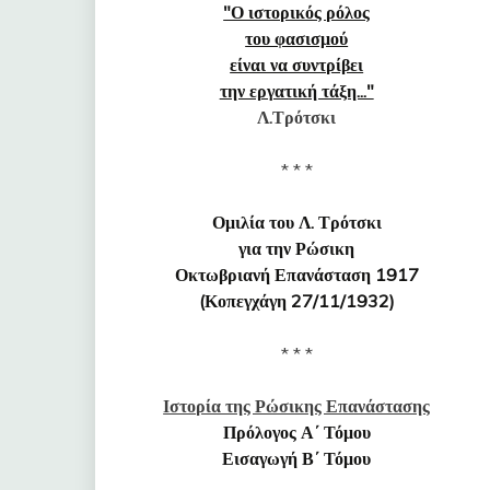
"Ο ιστορικός ρόλος
του φασισμού
είναι να συντρίβει
την εργατική τάξη..."
Λ.Τρότσκι
* * *
Ομιλία του Λ. Τρότσκι
για την Ρώσικη
Οκτωβριανή Επανάσταση 1917
(Κοπεγχάγη 27/11/1932)
* * *
Ιστορία της Ρώσικης Επανάστασης
Πρόλογος Α΄ Τόμου
Εισαγωγή Β΄ Τόμου