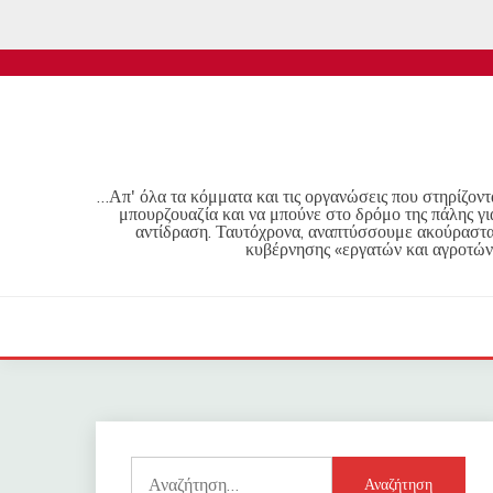
Skip
to
content
…Απ' όλα τα κόμματα και τις οργανώσεις που στηρίζοντα
μπουρζουαζία και να μπούνε στο δρόμο της πάλης γι
αντίδραση. Ταυτόχρονα, αναπτύσσουμε ακούραστα 
κυβέρνησης «εργατών και αγροτών
Αναζήτηση