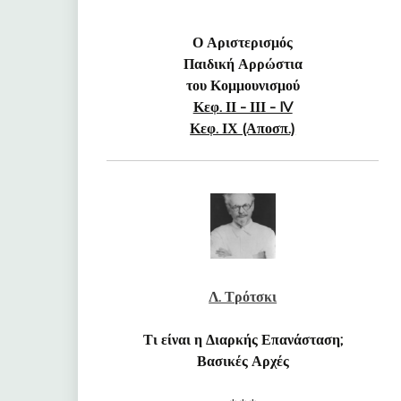
Ο Αριστερισμός
Παιδική Αρρώστια
του Κομμουνισμού
Κεφ. ΙΙ - ΙΙΙ - IV
Κεφ. ΙΧ (Αποσπ.)
Λ. Τρότσκι
Τι είναι η Διαρκής Επανάσταση;
Βασικές Αρχές