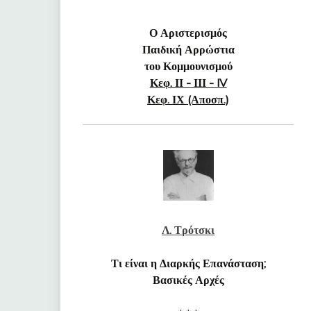
Ο Αριστερισμός
Παιδική Αρρώστια
του Κομμουνισμού
Κεφ. ΙΙ - ΙΙΙ - IV
Κεφ. ΙΧ (Αποσπ.)
Λ. Τρότσκι
Τι είναι η Διαρκής Επανάσταση;
Βασικές Αρχές