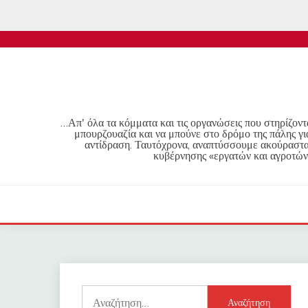
Skip
to
content
…Απ' όλα τα κόμματα και τις οργανώσεις που στηρίζοντα
μπουρζουαζία και να μπούνε στο δρόμο της πάλης γι
αντίδραση. Ταυτόχρονα, αναπτύσσουμε ακούραστα 
κυβέρνησης «εργατών και αγροτών
Αναζήτηση