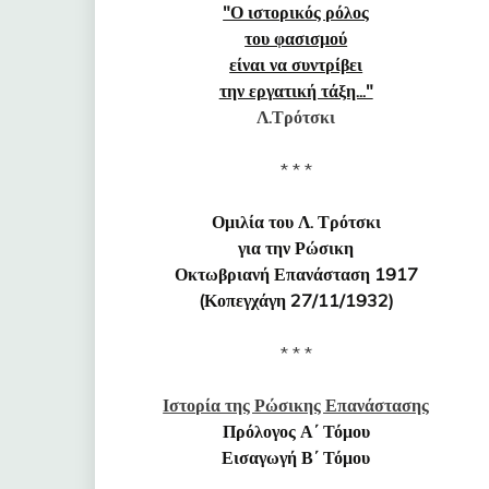
"Ο ιστορικός ρόλος
του φασισμού
είναι να συντρίβει
την εργατική τάξη..."
Λ.Τρότσκι
* * *
Ομιλία του Λ. Τρότσκι
για την Ρώσικη
Οκτωβριανή Επανάσταση 1917
(Κοπεγχάγη 27/11/1932)
* * *
Ιστορία της Ρώσικης Επανάστασης
Πρόλογος Α΄ Τόμου
Εισαγωγή Β΄ Τόμου