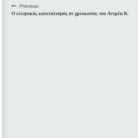
Πλοήγηση
Previous:
Ο ελληνικός καπιταλισμός σε χρεοκοπία, του Αντρέα Κ.
άρθρων