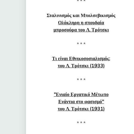
* * *
Σταλινισμός και Μπολσεβικισμός
Ολόκληρη η σπουδαία
μπροσούρα του Λ. Τρότσκι
* * *
Τι είναι Εθνικοσοσιαλισμός;
του Λ. Τρότσκι (1933)
* * *
"Ενιαίο Εργατικό Μέτωπο
Ενάντια στο φασισμό"
του Λ. Τρότσκι (1931)
* * *