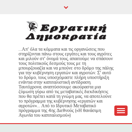
Skip
to
content
…Απ' όλα τα κόμματα και τις οργανώσεις που
στηρίζονται πάνω στους εργάτες και τους αγρότες
και μιλούν στ' όνομά τους, απαιτούμε να σπάσουν
τους πολιτικούς δεσμούς τους με τη
μπουρζουαζία και να μπούνε στο δρόμο της πάλης
για την κυβέρνηση εργατών και αγροτών. Σ' αυτό
το δρόμο, τους υποσχόμαστε πλήρη υποστήριξη
ενάντια στην καπιταλιστική αντίδραση.
Ταυτόχρονα, αναπτύσσουμε ακούραστα μια
ζύμωση γύρω από τις μεταβατικές διεκδικήσεις
που θα πρέπει κατά τη γνώμη μας, να αποτελούνε
το πρόγραμμα της κυβέρνησης «εργατών και
αγροτών»… Από το Ιδρυτικό Μεταβατικό
πρόγραμμα της 4ης Διεθνούς («Η θανάσιμη
Αγωνία του καπιταλισμού»)