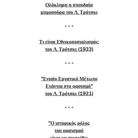
Ολόκληρη η σπουδαία
μπροσούρα του Λ. Τρότσκι
* * *
Τι είναι Εθνικοσοσιαλισμός;
του Λ. Τρότσκι (1933)
* * *
"Ενιαίο Εργατικό Μέτωπο
Ενάντια στο φασισμό"
του Λ. Τρότσκι (1931)
* * *
"Ο ιστορικός ρόλος
του φασισμού
είναι να συντρίβει