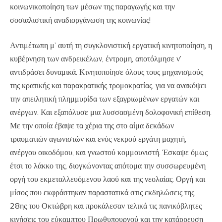
κοινωνικοποίηση των μέσων της παραγωγής και την
σοσιαλιστική αναδιοργάνωση της κοινωνίας!
Αντιμέτωπη μ’ αυτή τη συγκλονιστική εργατική κινητοποίηση, η
κυβέρνηση των ανδρεικέλων, έντρομη, αποτόλμησε ν’
αντιδράσει δυναμικά. Κινητοποίησε όλους τους μηχανισμούς
της κρατικής και παρακρατικής τρομοκρατίας, για να ανακόψει
την απειλητική πλημμυρίδα των εξαγριωμένων εργατών και
ανέργων. Και εξαπόλυσε μια λυσσασμένη δολοφονική επίθεση.
Με την οποία έβαψε τα χέρια της στο αίμα δεκάδων
τραυματιών αγωνιστών και ενός νεκρού εργάτη μαχητή,
ανέργου οικοδόμου, και γνωστού κομμουνιστή. Έσκαψε όμως
έτσι το λάκκο της, διογκώνοντας απότομα την συσσωρευμένη
οργή του εκμεταλλευόμενου λαού και της νεολαίας. Οργή και
μίσος που εκφράστηκαν παραστατικά στις εκδηλώσεις της
28ης του Οκτώβρη και προκάλεσαν τελικά τις πανικόβλητες
κινήσεις του εύκαμπτου Πρωθυπουργού και την κατάρρευση