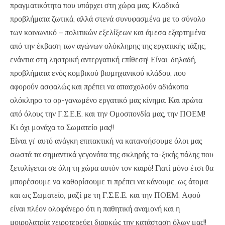
πραγματικότητα που υπάρχει στη χώρα μας. Kλαδικά
προβλήματα ζωτικά, αλλά στενά συνυφασμένα με το σύνολο
των κοινωνικό – πολιτικών εξελίξεων και άμεσα εξαρτημένα
από την έκβαση των αγώνων ολόκληρης της εργατικής τάξης,
ενάντια στη ληστρική αντεργατική επίθεση! Είναι, δηλαδή,
προβλήματα ενός κομβικού βιομηχανικού κλάδου, που
αφορούν ασφαλώς και πρέπει να απασχολούν αδιάκοπα
ολόκληρο το ορ-γανωμένο εργατικό μας κίνημα. Και πρώτα
από όλους την Γ.Σ.Ε.Ε. και την Ομοσπονδία μας, την ΠΟΕΜ!
Κι όχι μονάχα το Σωματείο μας!!
Είναι γι’ αυτό ανάγκη επιτακτική να κατανοήσουμε όλοι μας
σωστά τα σημαντικά γεγονότα της σκληρής τα-ξικής πάλης που
ξετυλίγεται σε όλη τη χώρα αυτόν τον καιρό! Γιατί μόνο έτσι θα
μπορέσουμε να καθορίσουμε τι πρέπει να κάνουμε, ως άτομα
και ως Σωματείο, μαζί με τη Γ.Σ.Ε.Ε. και την ΠΟΕΜ. Αφού
είναι πλέον ολοφάνερο ότι η παθητική αναμονή και η
μοιρολατρία χειροτερεύει διαρκώς την κατάσταση όλων μας!!