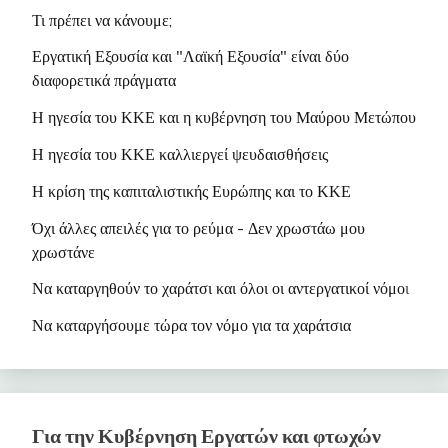
•
Συνέντευξη της Δανάη Χουτζούμη
Τι πρέπει να κάνουμε;
•
Διακήρυξη του ΝΚΑ για το Ενιαίο
Εργατική Εξουσία και "Λαϊκή Εξουσία" είναι δύο
Εργατικό Μέτωπο
διαφορετικά πράγματα
•
Οι Εκλογές στο σωματείο "Η
Η ηγεσία του ΚΚΕ και η κυβέρνηση του Μαύρου Μετώπου
Τρίαινα"
Η ηγεσία του ΚΚΕ καλλιεργεί ψευδαισθήσεις
•
Όλες οι Ανακοινώσεις του ΝΚΑ
Η κρίση της καπιταλιστικής Ευρώπης και το ΚΚΕ
•
To Blogspot του ΝΚΑ
Όχι άλλες απειλές για το ρεύμα - Δεν χρωστάω μου
χρωστάνε
Να καταργηθούν το χαράτσι και όλοι οι αντεργατικοί νόμο
ι
Να καταργήσουμε τώρα τον νόμο για τα χαράτσια
Για την Κυβέρνηση Εργατών και φτωχών