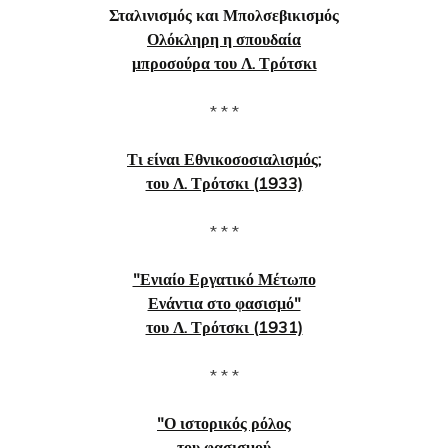
Σταλινισμός και Μπολσεβικισμός
Ολόκληρη η σπουδαία
μπροσούρα του Λ. Τρότσκι
* * *
Τι είναι Εθνικοσοσιαλισμός;
του Λ. Τρότσκι (1933)
* * *
"Ενιαίο Εργατικό Μέτωπο
Ενάντια στο φασισμό"
του Λ. Τρότσκι (1931)
* * *
"Ο ιστορικός ρόλος
του φασισμού