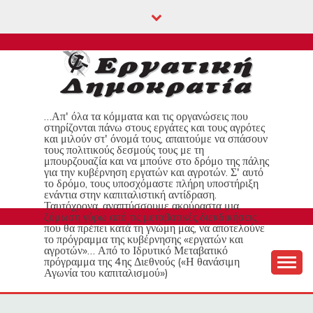
Skip
to
content
…Απ' όλα τα κόμματα και τις οργανώσεις που
στηρίζονται πάνω στους εργάτες και τους αγρότες
και μιλούν στ' όνομά τους, απαιτούμε να σπάσουν
τους πολιτικούς δεσμούς τους με τη
μπουρζουαζία και να μπούνε στο δρόμο της πάλης
για την κυβέρνηση εργατών και αγροτών. Σ' αυτό
το δρόμο, τους υποσχόμαστε πλήρη υποστήριξη
ενάντια στην καπιταλιστική αντίδραση.
Ταυτόχρονα, αναπτύσσουμε ακούραστα μια
ζύμωση γύρω από τις μεταβατικές διεκδικήσεις
που θα πρέπει κατά τη γνώμη μας, να αποτελούνε
το πρόγραμμα της κυβέρνησης «εργατών και
αγροτών»… Από το Ιδρυτικό Μεταβατικό
πρόγραμμα της 4ης Διεθνούς («Η θανάσιμη
Αγωνία του καπιταλισμού»)