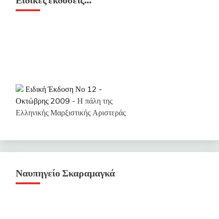
Ειδικές εκδόσεις…
Ειδική Έκδοση Νο 12 -
Οκτώβρης 2009
- Η πάλη της
Ελληνικής Μαρξιστικής Αριστεράς
Ειδική Έκδοση Νο 11 - Γενάρης
2009
- Η ανάγκη του ανοιχτού
διαλόγου για το Ενιαίο Εργατικό
Μέτωπο
Ναυπηγείο Σκαραμαγκά
Ειδική Έκδοση Νο 10 - Μάης
2007
- Ενωτική Συνδιάσκεψη της
Αριστερής Ανασύνταξης