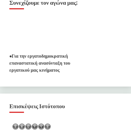
Συνεχίζουμε τον αγώνα μας:
•Για την εργατοδημοκρατική
επαναστατική ανασύνταξη του
εργατικού μας κινήματος
•Για το Ενιαίο Εργατικό Μέτωπο
Ταξικής Πάλης
•Για την συγκρότηση της
αναγκαίας επαναστατικής
Επισκέψεις Ιστότοπου
μαρξιστικής οργάνωσης της
προλεταριακής πρωτοπορίας.
•Για την συντριβή του Μαύρου