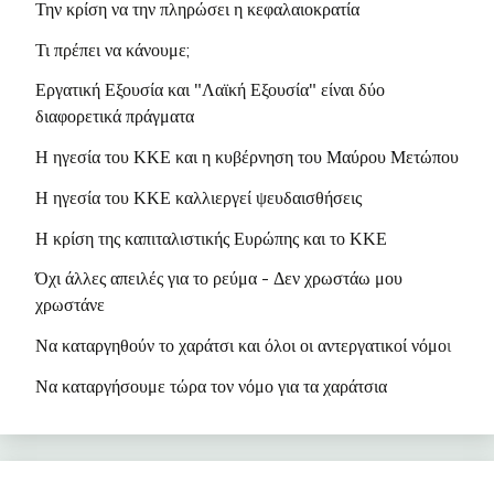
Την κρίση να την πληρώσει η κεφαλαιοκρατία
Πάλης
•
Συνέντευξη της Δανάη Χουτζούμη
Τι πρέπει να κάνουμε;
•
Διακήρυξη του ΝΚΑ για το Ενιαίο
Εργατική Εξουσία και "Λαϊκή Εξουσία" είναι δύο
Εργατικό Μέτωπο
διαφορετικά πράγματα
•
Οι Εκλογές στο σωματείο "Η
Η ηγεσία του ΚΚΕ και η κυβέρνηση του Μαύρου Μετώπου
Τρίαινα"
Η ηγεσία του ΚΚΕ καλλιεργεί ψευδαισθήσεις
•
Όλες οι Ανακοινώσεις του ΝΚΑ
Η κρίση της καπιταλιστικής Ευρώπης και το ΚΚΕ
•
To Blogspot του ΝΚΑ
Όχι άλλες απειλές για το ρεύμα - Δεν χρωστάω μου
χρωστάνε
Να καταργηθούν το χαράτσι και όλοι οι αντεργατικοί νόμο
ι
Να καταργήσουμε τώρα τον νόμο για τα χαράτσια