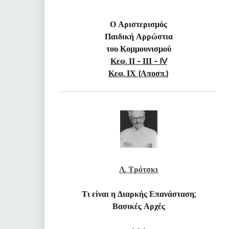
Ο Αριστερισμός
Παιδική Αρρώστια
του Κομμουνισμού
Κεφ. ΙΙ - ΙΙΙ - IV
Κεφ. ΙΧ (Αποσπ.)
Λ. Τρότσκι
Τι είναι η Διαρκής Επανάσταση;
Βασικές Αρχές