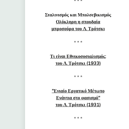
* * *
Σταλινισμός και Μπολσεβικισμός
Ολόκληρη η σπουδαία
μπροσούρα του Λ. Τρότσκι
* * *
Τι είναι Εθνικοσοσιαλισμός;
του Λ. Τρότσκι (1933)
* * *
"Ενιαίο Εργατικό Μέτωπο
Ενάντια στο φασισμό"
του Λ. Τρότσκι (1931)
* * *