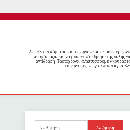
Skip
to
content
…Απ' όλα τα κόμματα και τις οργανώσεις που στηρίζοντα
μπουρζουαζία και να μπούνε στο δρόμο της πάλης γι
αντίδραση. Ταυτόχρονα, αναπτύσσουμε ακούραστα 
κυβέρνησης «εργατών και αγροτών
Αναζήτηση