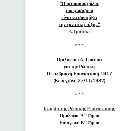
"Ο ιστορικός ρόλος
του φασισμού
είναι να συντρίβει
την εργατική τάξη..."
Λ.Τρότσκι
* * *
Ομιλία του Λ. Τρότσκι
για την Ρώσικη
Οκτωβριανή Επανάσταση 1917
(Κοπεγχάγη 27/11/1932)
* * *
Ιστορία της Ρώσικης Επανάστασης
Πρόλογος Α΄ Τόμου
Εισαγωγή Β΄ Τόμου