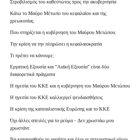
Στροβιλισμός του καθεστώτος προς την ακυβερνησία
καταστροφής
μίσος ανάμεσα στους εργάτες και
τους λαούς
Κάτω το Μαύρο Μέτωπο του κεφαλαίου και της
•
Προτάσεις της Δανάη Χ. (εκπροσ.
χρεωκοπίας
Ιδρ. Μελ. ΝΚΑ) στο Δ.Σ. 2/4/2012
Ειδική Έκδοση Νο 3 -
Σεπτέμβρης 2005
- Θέσεις &
Που στηρίζεται η κυβέρνηση του Μαύρου Μετώπου;
•
Η αυτοαποκάλυψη ενός νεόκοπου
προτάσεις για το Ενιαίο Μέτωπο
εργατοπατέρα
Την κρίση να την πληρώσει η κεφαλαιοκρατία
Πάλης
•
Συνέντευξη της Δανάη Χουτζούμη
Τι πρέπει να κάνουμε;
•
Διακήρυξη του ΝΚΑ για το Ενιαίο
Εργατική Εξουσία και "Λαϊκή Εξουσία" είναι δύο
Εργατικό Μέτωπο
διαφορετικά πράγματα
•
Οι Εκλογές στο σωματείο "Η
Η ηγεσία του ΚΚΕ και η κυβέρνηση του Μαύρου Μετώπου
Τρίαινα"
Η ηγεσία του ΚΚΕ καλλιεργεί ψευδαισθήσεις
•
Όλες οι Ανακοινώσεις του ΝΚΑ
Η κρίση της καπιταλιστικής Ευρώπης και το ΚΚΕ
•
To Blogspot του ΝΚΑ
Όχι άλλες απειλές για το ρεύμα - Δεν χρωστάω μου
χρωστάνε
Να καταργηθούν το χαράτσι και όλοι οι αντεργατικοί νόμο
ι