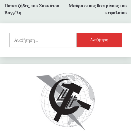
Παπατζήδες, του Σακκάτου
Μαύρο στους θεατρίνους του
άρθρων
Βαγγέλη
κεφαλαίου
Αναζήτηση
για: