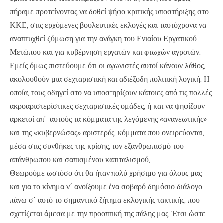
πήραμε προτείνοντας να δοθεί ψήφο κριτικής υποστήριξης στο
ΚΚΕ, στις ερχόμενες βουλευτικές εκλογές και ταυτόχρονα να
αναπτυχθεί ζύμωση για την ανάγκη του Ενιαίου Εργατικού
Μετώπου και για κυβέρνηση εργατών και φτωχών αγροτών.
Εμείς όμως πιστεύουμε ότι οι αγωνιστές αυτοί κάνουν λάθος,
ακολουθούν μια σεχταριστική και αδιέξοδη πολιτική λογική. Η
οποία, τους οδηγεί στο να υποστηρίζουν κάποιες από τις πολλές
ακροαριστερίστικες σεχταριστικές ομάδες, ή και να ψηφίζουν
αρκετοί απ’ αυτούς τα κόμματα της λεγόμενης «ανανεωτικής»
και της «κυβερνώσας» αριστεράς, κόμματα που ονειρεύονται,
μέσα στις συνθήκες της κρίσης, τον εξανθρωπισμό του
απάνθρωπου και σαπισμένου καπιταλισμού,
Θεωρούμε ωστόσο ότι θα ήταν πολύ χρήσιμο για όλους μας
και για το κίνημα ν΄ ανοίξουμε ένα σοβαρό δημόσιο διάλογο
πάνω σ΄ αυτό το σημαντικό ζήτημα εκλογικής τακτικής, που
σχετίζεται άμεσα με την προοπτική της πάλης μας. Έτσι ώστε