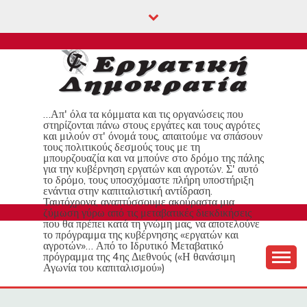
Skip
to
content
…Απ' όλα τα κόμματα και τις οργανώσεις που
στηρίζονται πάνω στους εργάτες και τους αγρότες
και μιλούν στ' όνομά τους, απαιτούμε να σπάσουν
τους πολιτικούς δεσμούς τους με τη
μπουρζουαζία και να μπούνε στο δρόμο της πάλης
για την κυβέρνηση εργατών και αγροτών. Σ' αυτό
το δρόμο, τους υποσχόμαστε πλήρη υποστήριξη
ενάντια στην καπιταλιστική αντίδραση.
Ταυτόχρονα, αναπτύσσουμε ακούραστα μια
ζύμωση γύρω από τις μεταβατικές διεκδικήσεις
που θα πρέπει κατά τη γνώμη μας, να αποτελούνε
το πρόγραμμα της κυβέρνησης «εργατών και
αγροτών»… Από το Ιδρυτικό Μεταβατικό
πρόγραμμα της 4ης Διεθνούς («Η θανάσιμη
Αγωνία του καπιταλισμού»)